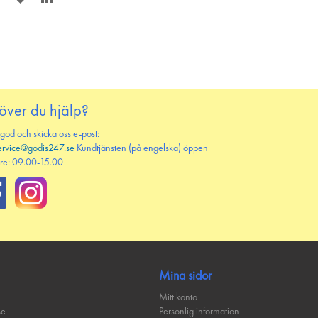
PÅ
TILL
ÖNSKELISTAN
JÄMFÖR
över du hjälp?
 god och skicka oss e-post:
ervice@godis247.se
Kundtjänsten (på engelska) öppen
re: 09.00-15.00
Mina sidor
Mitt konto
se
Personlig information