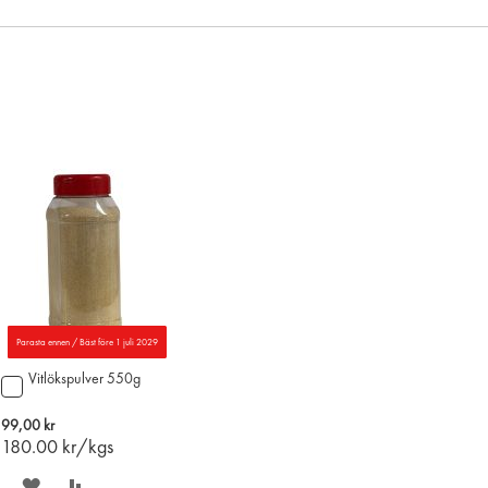
Parasta ennen / Bäst före 1 juli 2029
Vitlökspulver 550g
Lägg
till
i
99,00 kr
varukorgen
180.00
kr/kgs
SPARA
LÄGG