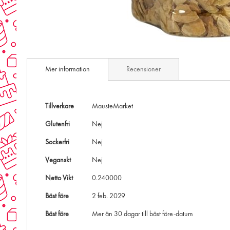
Skip
to
Mer information
Recensioner
the
beginning
of
the
Mer
Tillverkare
MausteMarket
images
information
gallery
Glutenfri
Nej
Sockerfri
Nej
Veganskt
Nej
Netto Vikt
0.240000
Bäst före
2 feb. 2029
Bäst före
Mer än 30 dagar till bäst före-datum