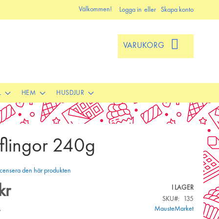
Välkommen!
Logga in
Skapa konto
VARUKORG
L
HEM
HUSDJUR
sflingor 240g
 recensera den här produkten
kr
I LAGER
SKU
135
s
MausteMarket