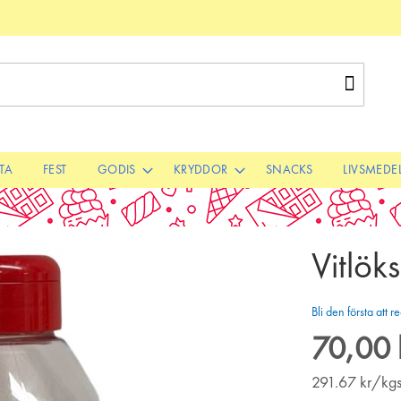
Sök
STA
FEST
GODIS
KRYDDOR
SNACKS
LIVSMEDE
Vitlök
Bli den första att
70,00 
291.67
kr/kg