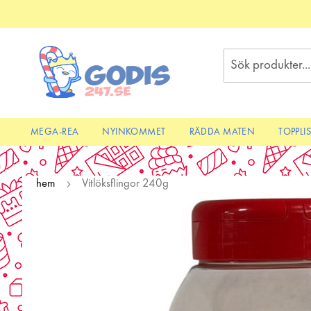
Skip
to
Content
Sök
MEGA-REA
NYINKOMMET
RÄDDA MATEN
TOPPLI
hem
Vitlöksflingor 240g
Skip
to
the
end
of
the
images
gallery