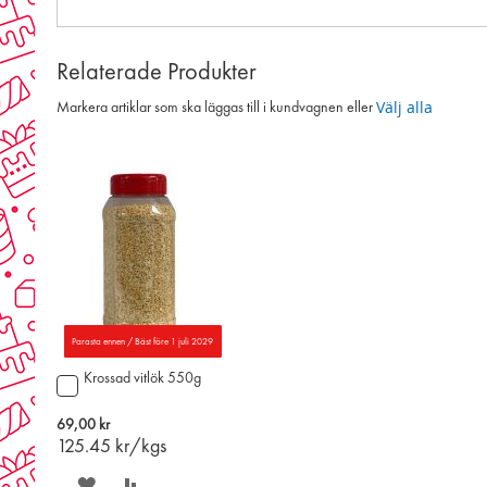
Relaterade Produkter
Välj alla
Markera artiklar som ska läggas till i kundvagnen eller
Parasta ennen / Bäst före 1 juli 2029
Krossad vitlök 550g
Lägg
till
i
69,00 kr
varukorgen
125.45
kr/kgs
SPARA
LÄGG