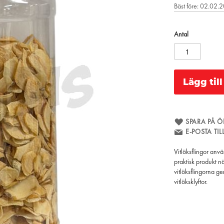
Bäst före: 02.02.
Antal
Lägg til
SPARA PÅ Ö
E-POSTA TI
Vitlöksflingor anvä
praktisk produkt nä
vitlöksflingorna ge
vitlöksklyftor.