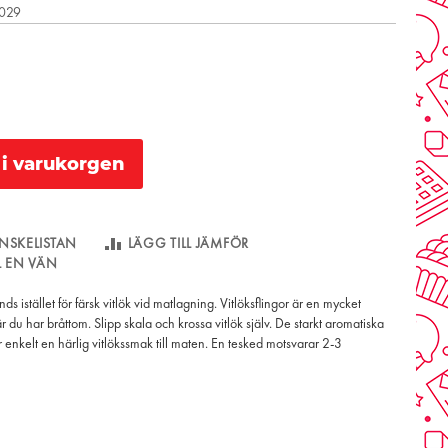
2029
l i varukorgen
NSKELISTAN
LÄGG TILL JÄMFÖR
LL EN VÄN
nds istället för färsk vitlök vid matlagning. Vitlöksflingor är en mycket
r du har bråttom. Slipp skala och krossa vitlök själv. De starkt aromatiska
r enkelt en härlig vitlökssmak till maten. En tesked motsvarar 2-3