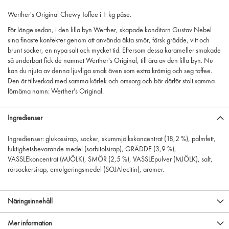
Werther's Original Chewy Toffee i 1 kg påse.
För länge sedan, i den lilla byn Werther, skapade konditorn Gustav Nebel
sina finaste konfekter genom att använda äkta smör, färsk grädde, vitt och
brunt socker, en nypa salt och mycket tid. Eftersom dessa karameller smakade
så underbart fick de namnet Werther's Original, till ära av den lilla byn. Nu
kan du njuta av denna ljuvliga smak även som extra krämig och seg toffee.
Den är tillverkad med samma kärlek och omsorg och bär därför stolt samma
förnäma namn: Werther's Original.
Ingredienser
Ingredienser: glukossirap, socker, skummjölkskoncentrat (18,2 %), palmfett,
fuktighetsbevarande medel (sorbitolsirap), GRÄDDE (3,9 %),
VASSLEkoncentrat (MJÖLK), SMÖR (2,5 %), VASSLEpulver (MJÖLK), salt,
rörsockersirap, emulgeringsmedel (SOJAlecitin), aromer.
Näringsinnehåll
Mer information