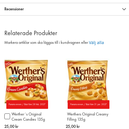
Recensioner
Relaterade Produkter
Välj alla
Markera artiklar som ska läggas till i kundvagnen eller
Parasta ennen / Bäst före 28 feb. 2027
Parasta ennen / Bäst före 31 jan. 2027
Werther´s Original
Werthers Original Creamy
Lägg
Cream Candies 135g
Filling 135g
till
i
25,00 kr
25,00 kr