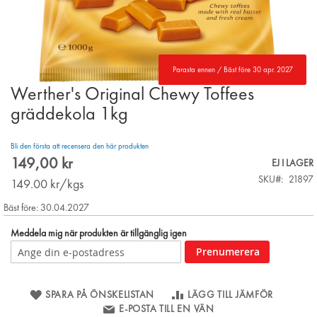
Parasta ennen / Bäst före 30 apr. 2027
Werther's Original Chewy Toffees
Skip
to
gräddekola 1kg
the
beginning
Bli den första att recensera den här produkten
of
149,00 kr
the
EJ I LAGER
images
SKU
21897
149.00
kr/kgs
gallery
Bäst före: 30.04.2027
Meddela mig när produkten är tillgänglig igen
Prenumerera
SPARA PÅ ÖNSKELISTAN
LÄGG TILL JÄMFÖR
E-POSTA TILL EN VÄN