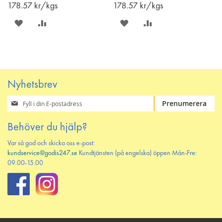
varukorgen
178.57
kr/kgs
178.57
kr/kgs
SPARA
LÄGG
SPARA
LÄGG
PÅ
TILL
PÅ
TILL
ÖNSKELISTAN
JÄMFÖR
ÖNSKELISTAN
JÄMFÖR
Nyhetsbrev
Prenumerera
Prenumerera
på
vårt
Behöver du hjälp?
nyhetsbrev
Var så god och skicka oss e-post:
kundservice@godis247.se
Kundtjänsten (på engelska) öppen Mån-Fre:
09.00-15.00