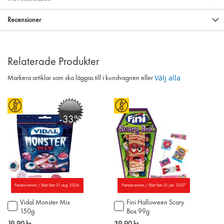
Recensioner
Relaterade Produkter
Välj alla
Markera artiklar som ska läggas till i kundvagnen eller
-33%
Parasta ennen / Bäst före 31 aug. 2026
Parasta ennen / Bäst före 31 jan. 2027
Vidal Monster Mix
Fini Halloween Scary
Lägg
Lägg
150g
Box 99g
till
till
i
i
Special