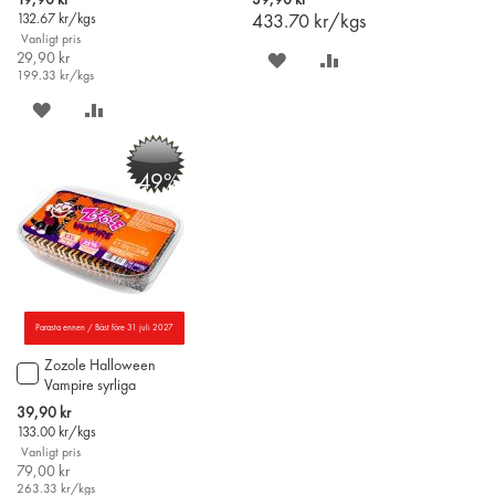
19,90 kr
39,90 kr
varukorgen
varukorgen
Price
132.67
kr/kgs
433.70
kr/kgs
Vanligt pris
29,90 kr
SPARA
LÄGG
199.33
kr/kgs
PÅ
TILL
SPARA
LÄGG
ÖNSKELISTAN
JÄMFÖR
PÅ
TILL
-49%
ÖNSKELISTAN
JÄMFÖR
Parasta ennen / Bäst före 31 juli 2027
Zozole Halloween
Lägg
Vampire syrliga
till
stringgodis 300g
i
Special
39,90 kr
varukorgen
Price
133.00
kr/kgs
Vanligt pris
79,00 kr
263.33
kr/kgs