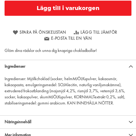
Lägg till i varukorgen
SPARA PÅ ÖNSKELISTAN
LÄGG TILL JÄMFÖR
E-POSTA TILL EN VÄN
Glöm dina rädslor och unna dig knapriga chokladbollar!
Ingredienser
Ingredienser: Mjölkchoklad (socker, helmMJÖLKspulver, kakaosmör,
kakaopasta, emulgeringsmedel: SOJAlecitin, naturlig vaniljsmakämne),
extrudered frokostblanding (majsmjöl 4,2%, rismjöl 3,7%, vetemjöl 3,6%,
socker, kakaopulver, skumMJÖLKspulver, KORNMALTextrakt 0,2%, salt),
stabiliseringsmedel: gummi arabicum. KAN INNEHÅLLA NÖTTER.
Näringsinnehåll
Mer information