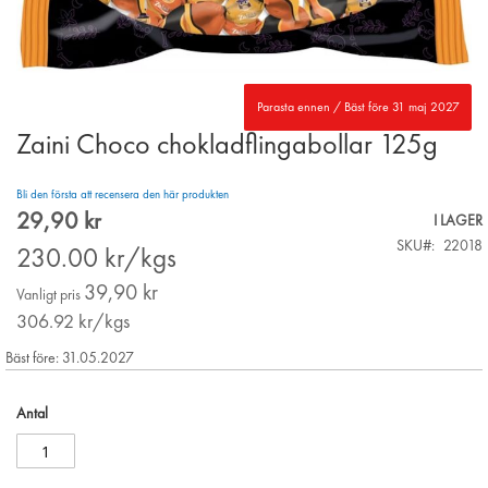
Parasta ennen / Bäst före 31 maj 2027
Zaini Choco chokladflingabollar 125g
Skip
to
the
Bli den första att recensera den här produkten
beginning
29,90 kr
Special
I LAGER
of
Price
SKU
22018
the
230.00
kr/kgs
images
39,90 kr
gallery
Vanligt pris
306.92
kr/kgs
Bäst före: 31.05.2027
Antal