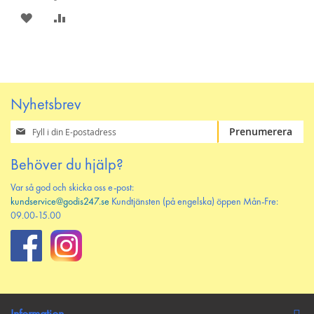
SPARA
LÄGG
PÅ
TILL
ÖNSKELISTAN
JÄMFÖR
Nyhetsbrev
Prenumerera
Prenumerera
på
vårt
Behöver du hjälp?
nyhetsbrev
Var så god och skicka oss e-post:
kundservice@godis247.se
Kundtjänsten (på engelska) öppen Mån-Fre:
09.00-15.00