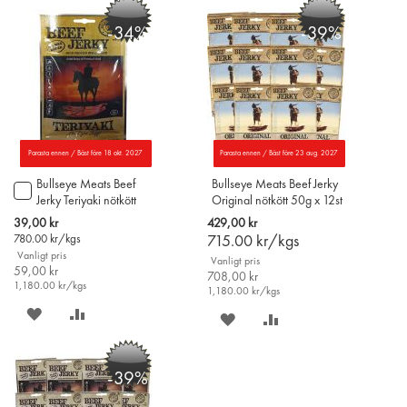
PÅ
TILL
PÅ
TILL
-34%
-39%
ÖNSKELISTAN
JÄMFÖR
ÖNSKELISTAN
JÄMFÖR
Parasta ennen / Bäst före 18 okt. 2027
Parasta ennen / Bäst före 23 aug. 2027
Bullseye Meats Beef
Bullseye Meats Beef Jerky
Lägg
Jerky Teriyaki nötkött
Original nötkött 50g x 12st
till
50g
i
Special
39,00 kr
429,00 kr
varukorgen
Price
780.00
kr/kgs
715.00
kr/kgs
Vanligt pris
Vanligt pris
59,00 kr
708,00 kr
1,180.00
kr/kgs
1,180.00
kr/kgs
SPARA
LÄGG
SPARA
LÄGG
PÅ
TILL
PÅ
TILL
-39%
ÖNSKELISTAN
JÄMFÖR
ÖNSKELISTAN
JÄMFÖR