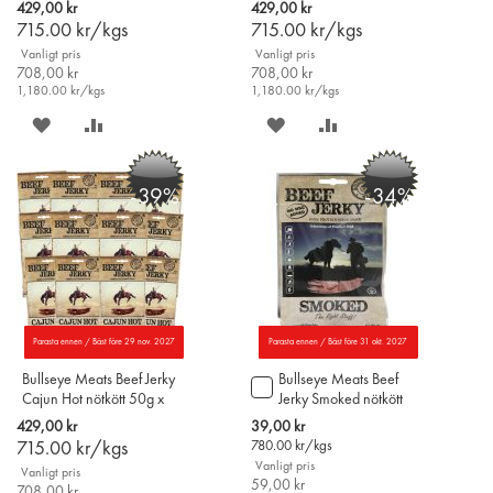
429,00 kr
429,00 kr
715.00
kr/kgs
715.00
kr/kgs
Vanligt pris
Vanligt pris
708,00 kr
708,00 kr
1,180.00
kr/kgs
1,180.00
kr/kgs
SPARA
LÄGG
SPARA
LÄGG
PÅ
TILL
PÅ
TILL
-39%
-34%
ÖNSKELISTAN
JÄMFÖR
ÖNSKELISTAN
JÄMFÖR
Parasta ennen / Bäst före 29 nov. 2027
Parasta ennen / Bäst före 31 okt. 2027
Bullseye Meats Beef Jerky
Bullseye Meats Beef
Lägg
Cajun Hot nötkött 50g x
Jerky Smoked nötkött
till
12st
50g
i
Special
429,00 kr
39,00 kr
varukorgen
Price
715.00
kr/kgs
780.00
kr/kgs
Vanligt pris
Vanligt pris
59,00 kr
708,00 kr