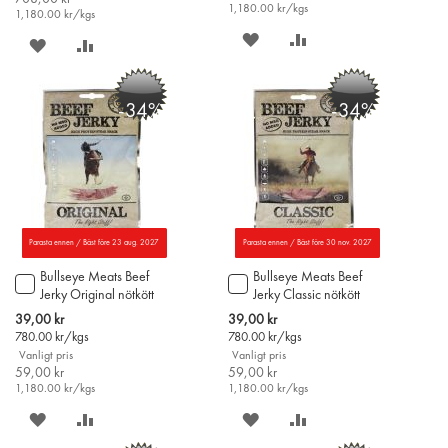
1,180.00
kr/kgs
1,180.00
kr/kgs
SPARA
LÄGG
SPARA
LÄGG
PÅ
TILL
PÅ
TILL
-34%
-34%
ÖNSKELISTAN
JÄMFÖR
ÖNSKELISTAN
JÄMFÖR
Parasta ennen / Bäst före 23 aug. 2027
Parasta ennen / Bäst före 30 nov. 2027
Bullseye Meats Beef
Bullseye Meats Beef
Lägg
Lägg
Jerky Original nötkött
Jerky Classic nötkött
till
till
50g
50g
i
i
Special
Special
39,00 kr
39,00 kr
varukorgen
varukorgen
Price
Price
780.00
kr/kgs
780.00
kr/kgs
Vanligt pris
Vanligt pris
59,00 kr
59,00 kr
1,180.00
kr/kgs
1,180.00
kr/kgs
SPARA
LÄGG
SPARA
LÄGG