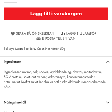
Lägg till i varukorgen
SPARA PÅ ÖNSKELISTAN
LÄGG TILL JÄMFÖR
E-POSTA TILL EN VÄN
Bullseye Meats Beef Jerky Cajun Hot nötkött 50g
Ingredienser
Ingredienser: nötkött, salt, socker, kryddblandning, dextros, maltodextrin,
SOJAprotein, isolat, antioxidant, askorbinsyra, konserveringsmedel:
natriumnitrit. Kraftgt saltat. Innehåller oätlig icke åldrande syreabsorberande
påse.
Näringsinnehåll