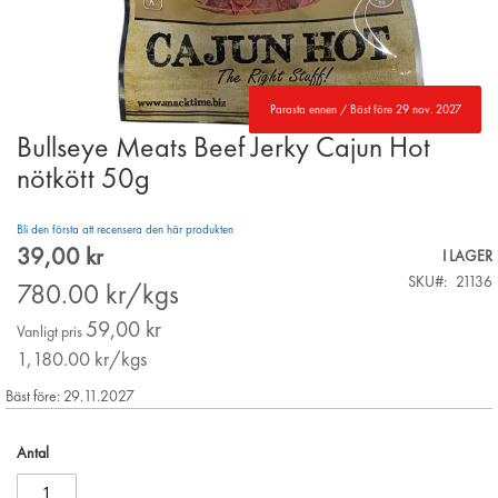
Parasta ennen / Bäst före 29 nov. 2027
Bullseye Meats Beef Jerky Cajun Hot
Skip
to
nötkött 50g
the
beginning
Bli den första att recensera den här produkten
of
39,00 kr
the
Special
I LAGER
images
Price
SKU
21136
780.00
kr/kgs
gallery
59,00 kr
Vanligt pris
1,180.00
kr/kgs
Bäst före: 29.11.2027
Antal