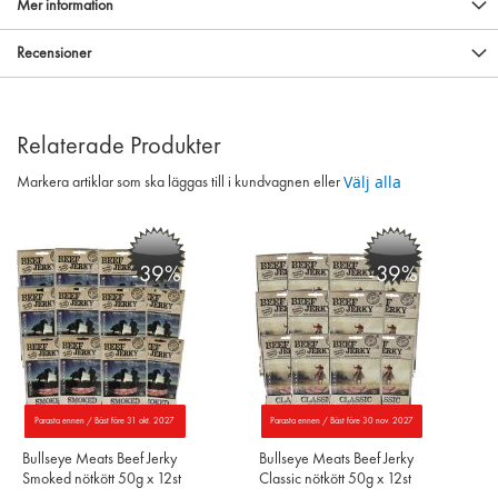
Mer information
Recensioner
Relaterade Produkter
Välj alla
Markera artiklar som ska läggas till i kundvagnen eller
-39%
-39%
Parasta ennen / Bäst före 31 okt. 2027
Parasta ennen / Bäst före 30 nov. 2027
Bullseye Meats Beef Jerky
Bullseye Meats Beef Jerky
Smoked nötkött 50g x 12st
Classic nötkött 50g x 12st