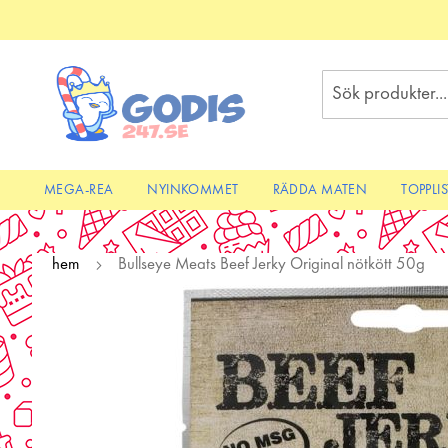
Skip
to
Content
Sök
MEGA-REA
NYINKOMMET
RÄDDA MATEN
TOPPLI
hem
Bullseye Meats Beef Jerky Original nötkött 50g
Skip
to
the
end
of
the
images
gallery