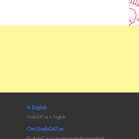
In English
Godis247.se in English
Om Godis247.se
Godis247.se är Nordens ledande Internetbutik