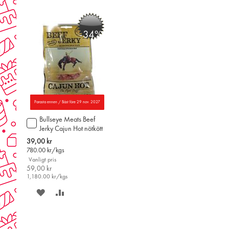
PÅ
TILL
ÖNSKELISTAN
JÄMFÖR
-34%
Parasta ennen / Bäst före 29 nov. 2027
Bullseye Meats Beef
Lägg
Jerky Cajun Hot nötkött
till
50g
i
Special
39,00 kr
varukorgen
Price
780.00
kr/kgs
Vanligt pris
59,00 kr
1,180.00
kr/kgs
SPARA
LÄGG
PÅ
TILL
ÖNSKELISTAN
JÄMFÖR