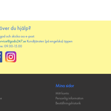
över du hjälp?
 god och skicka oss e-post:
ervice@godis247.se
Kundtjänsten (på engelska) öppen
re: 09.00-15.00
Mina sidor
Mitt konto
se
Personlig information
Beställningshistorik