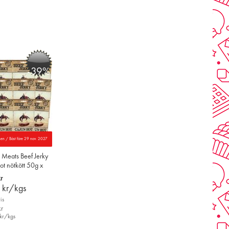
-39%
nen / Bäst före 29 nov. 2027
 Meats Beef Jerky
t nötkött 50g x
r
0
kr/kgs
is
r
kr/kgs