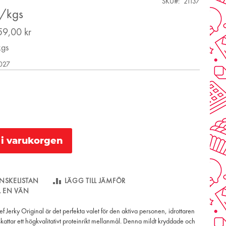
SKU
21137
r/kgs
59,00 kr
kgs
2027
l i varukorgen
NSKELISTAN
LÄGG TILL JÄMFÖR
LL EN VÄN
f Jerky Original är det perfekta valet för den aktiva personen, idrottaren
skattar ett högkvalitativt proteinrikt mellanmål. Denna mildt kryddade och