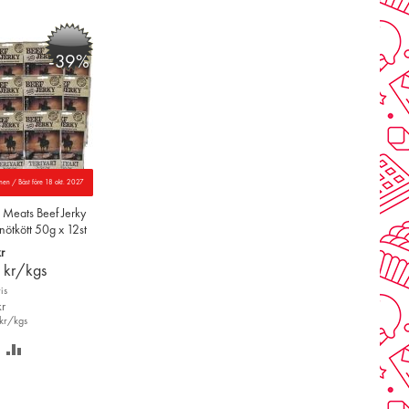
Å
TILL
NSKELISTAN
JÄMFÖR
-39%
nen / Bäst före 18 okt. 2027
 Meats Beef Jerky
 nötkött 50g x 12st
r
0
kr/kgs
is
r
kr/kgs
PARA
LÄGG
Å
TILL