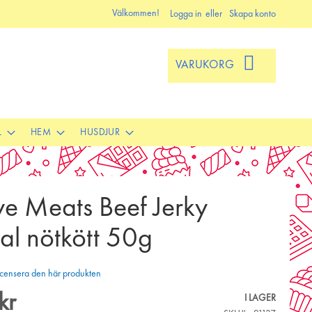
Välkommen!
Logga in
Skapa konto
VARUKORG
L
HEM
HUSDJUR
ye Meats Beef Jerky
al nötkött 50g
 recensera den här produkten
kr
I LAGER