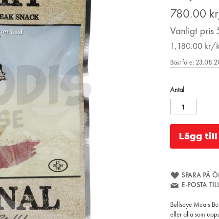
Price
780.00
k
Vanligt pris
1,180.00
kr/
Bäst före: 23.08.
Antal
Lägg til
SPARA PÅ Ö
E-POSTA TI
Bullseye Meats Bee
eller alla som upp