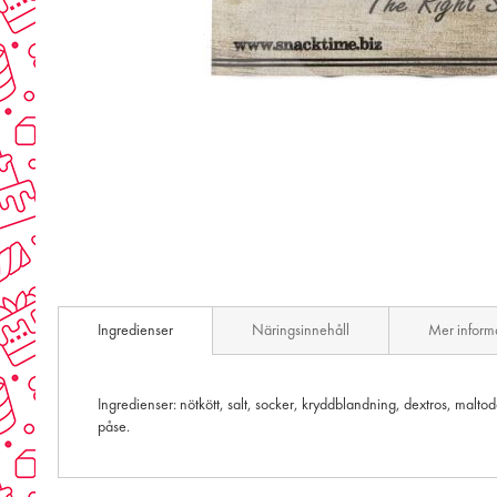
Skip
to
the
beginning
of
the
images
gallery
Ingredienser
Näringsinnehåll
Mer inform
Ingredienser: nötkött, salt, socker, kryddblandning, dextros, maltod
påse.