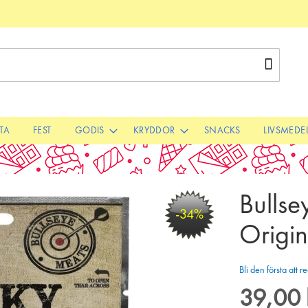
Sök
STA
FEST
GODIS
KRYDDOR
SNACKS
LIVSMEDE
Bullse
-34%
Origin
Bli den första att
39,00 
Special