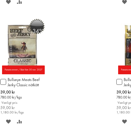
SPARA
LÄGG
S
PÅ
TILL
P
ÖNSKELISTAN
JÄMFÖR
Ö
-34%
Parasta ennen / Bäst före 30 nov. 2027
Parasta en
Bullseye Meats Beef
Bull
Lägg
Lägg
Jerky Classic nötkött
Jerky
till
till
50g
50g
i
i
Special
Special
39,00 kr
39,00 kr
varukorgen
varu
Price
Price
780.00
kr/kgs
780.00
k
Vanligt pris
Vanligt pr
59,00 kr
59,00 kr
1,180.00
kr/kgs
1,180.00
SPARA
LÄGG
S