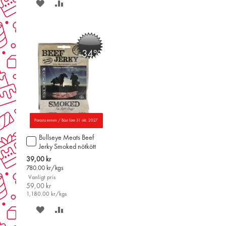
SPARA
LÄGG
PÅ
TILL
ÖNSKELISTAN
JÄMFÖR
-34%
Parasta ennen / Bäst före 31 okt. 2027
Bullseye Meats Beef
Lägg
Jerky Smoked nötkött
till
50g
i
Special
39,00 kr
varukorgen
Price
780.00
kr/kgs
Vanligt pris
59,00 kr
1,180.00
kr/kgs
SPARA
LÄGG