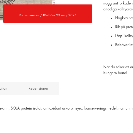
noggrant torkade nö
onödiga kolhydrate
Parasta ennen / Bäst före 23 aug. 2027
Högkvalitati
Rik på prot
Lågt i kolhy
Behöver int
När du söker ett ä
hungern borta!
ation
Recensioner
extrin, SOJA protein isolat, antioxidant askorbinsyra, konserveringsmedel: natriumnit