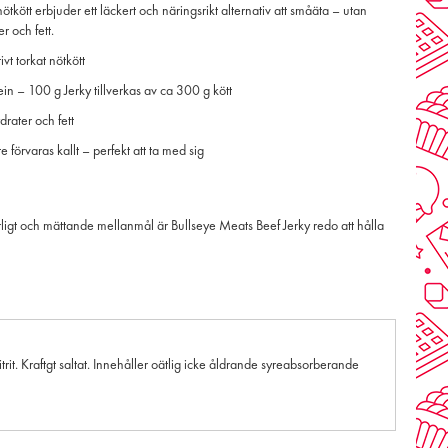
tkött erbjuder ett läckert och näringsrikt alternativ att småäta – utan
r och fett.
vt torkat nötkött
ein – 100 g Jerky tillverkas av ca 300 g kött
drater och fett
e förvaras kallt – perfekt att ta med sig
rligt och mättande mellanmål är Bullseye Meats Beef Jerky redo att hålla
rit. Kraftgt saltat. Innehåller oätlig icke åldrande syreabsorberande