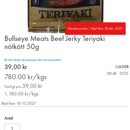
Parasta ennen / Bäst före 18 okt. 2027
Bullseye Meats Beef Jerky Teriyaki
Skip
to
nötkött 50g
the
beginning
Bli den första att recensera den här produkten
of
39,00 kr
the
Special
I LAGER
images
Price
SKU
21135
780.00
kr/kgs
gallery
59,00 kr
Vanligt pris
1,180.00
kr/kgs
Bäst före: 18.10.2027
Antal