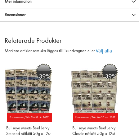
Mer information
Recensioner
Relaterade Produkter
Välj alla
Markera artiklar som ska läggas till i kundvagnen eller
-39%
-39%
Parasta ennen / Bäst före 31 okt. 2027
Parasta ennen / Bäst före 30 nov. 2027
Bullseye Meats Beef Jerky
Bullseye Meats Beef Jerky
Smoked nötkött 50g x 12st
Classic nötkött 50g x 12st