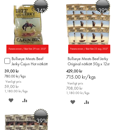
PÅ
TILL
PÅ
TILL
-34%
-39%
ÖNSKELISTAN
JÄMFÖR
ÖNSKELISTAN
JÄMFÖR
Parasta ennen / Bäst före 29 nov. 2027
Parasta ennen / Bäst före 23 aug. 2027
Bullseye Meats Beef
Bullseye Meats Beef Jerky
Lägg
Jerky Cajun Hot nötkött
Original nötkött 50g x 12st
till
50g
i
Special
39,00 kr
429,00 kr
varukorgen
Price
780.00
kr/kgs
715.00
kr/kgs
Vanligt pris
Vanligt pris
59,00 kr
708,00 kr
1,180.00
kr/kgs
1,180.00
kr/kgs
SPARA
LÄGG
SPARA
LÄGG
PÅ
TILL
PÅ
TILL
-39%
ÖNSKELISTAN
JÄMFÖR
ÖNSKELISTAN
JÄMFÖR