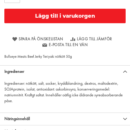
Lägg till i varukorgen
SPARA PÅ ÖNSKELISTAN
LÄGG TILL JÄMFÖR
E-POSTA TILL EN VÄN
Bullseye Meats Beef Jerky Teriyaki nötkött 50g
Ingredienser
Ingredienser: nötkött, salt, socker, kryddblandning, dextros, maltodextrin,
SOJAprotein, isolat, antioxidant: askorbinsyra, konserveringsmedel:
natriumnitrit. Kraftgt saltat. Innehåller oätlig icke åldrande syreabsorberande
påse.
Näringsinnehåll