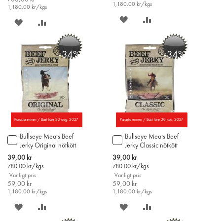
1,180.00
kr/kgs
1,180.00
kr/kgs
SPARA
LÄGG
SPARA
LÄGG
PÅ
TILL
PÅ
TILL
-34%
-34%
ÖNSKELISTAN
JÄMFÖR
ÖNSKELISTAN
JÄMFÖR
Parasta ennen / Bäst före 23 aug. 2027
Parasta ennen / Bäst före 30 nov. 2027
Bullseye Meats Beef
Bullseye Meats Beef
Lägg
Lägg
Jerky Original nötkött
Jerky Classic nötkött
till
till
50g
50g
i
i
Special
Special
39,00 kr
39,00 kr
varukorgen
varukorgen
Price
Price
780.00
kr/kgs
780.00
kr/kgs
Vanligt pris
Vanligt pris
59,00 kr
59,00 kr
1,180.00
kr/kgs
1,180.00
kr/kgs
SPARA
LÄGG
SPARA
LÄGG