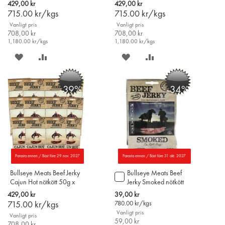
429,00 kr
429,00 kr
715.00
kr/kgs
715.00
kr/kgs
Vanligt pris
Vanligt pris
708,00 kr
708,00 kr
1,180.00
kr/kgs
1,180.00
kr/kgs
SPARA
LÄGG
SPARA
LÄGG
PÅ
TILL
PÅ
TILL
-39%
-34%
ÖNSKELISTAN
JÄMFÖR
ÖNSKELISTAN
JÄMFÖR
Parasta ennen / Bäst före 29 nov. 2027
Parasta ennen / Bäst före 31 okt. 2027
Bullseye Meats Beef Jerky
Bullseye Meats Beef
Lägg
Cajun Hot nötkött 50g x
Jerky Smoked nötkött
till
12st
50g
i
Special
429,00 kr
39,00 kr
varukorgen
Price
715.00
kr/kgs
780.00
kr/kgs
Vanligt pris
Vanligt pris
59,00 kr
708,00 kr