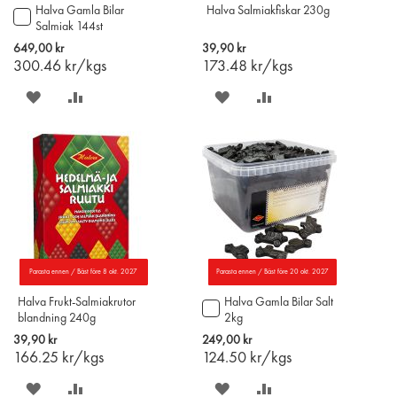
Halva Gamla Bilar
Halva Salmiakfiskar 230g
Lägg
Salmiak 144st
till
i
649,00 kr
39,90 kr
varukorgen
300.46
kr/kgs
173.48
kr/kgs
SPARA
LÄGG
SPARA
LÄGG
PÅ
TILL
PÅ
TILL
ÖNSKELISTAN
JÄMFÖR
ÖNSKELISTAN
JÄMFÖR
Parasta ennen / Bäst före 8 okt. 2027
Parasta ennen / Bäst före 20 okt. 2027
Halva Frukt-Salmiakrutor
Halva Gamla Bilar Salt
Lägg
blandning 240g
2kg
till
i
39,90 kr
249,00 kr
varukorgen
166.25
kr/kgs
124.50
kr/kgs
SPARA
LÄGG
SPARA
LÄGG