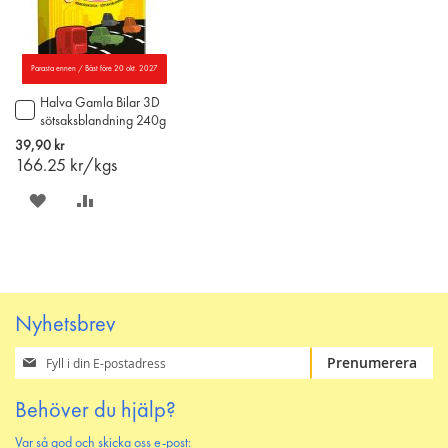
Parasta ennen / Bäst före 20 okt. 2027
Halva Gamla Bilar 3D
Lägg
sötsaksblandning 240g
till
i
39,90 kr
varukorgen
166.25
kr/kgs
SPARA
LÄGG
PÅ
TILL
ÖNSKELISTAN
JÄMFÖR
Nyhetsbrev
Prenumerera
Prenumerera
på
vårt
Behöver du hjälp?
nyhetsbrev
Var så god och skicka oss e-post: