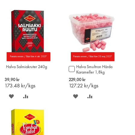
PÅ
TILL
PÅ
TILL
ÖNSKELISTAN
JÄMFÖR
ÖNSKELISTAN
JÄMFÖR
Parasta ennen / Bäst före 4 okt. 2027
Parasta ennen / Bäst före 20 maj 2027
Halva Salmiakruter 240g
Halva Smultron Hårda
Lägg
Karameller 1,8kg
till
i
39,90 kr
229,00 kr
varukorgen
173.48
kr/kgs
127.22
kr/kgs
SPARA
LÄGG
SPARA
LÄGG
PÅ
TILL
PÅ
TILL
ÖNSKELISTAN
JÄMFÖR
ÖNSKELISTAN
JÄMFÖR