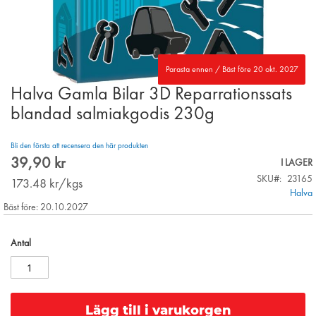
Parasta ennen / Bäst före 20 okt. 2027
Halva Gamla Bilar 3D Reparrationssats
Skip
to
blandad salmiakgodis 230g
the
beginning
Bli den första att recensera den här produkten
of
39,90 kr
the
I LAGER
images
SKU
23165
173.48
kr/kgs
gallery
Halva
Bäst före: 20.10.2027
Antal
Lägg till i varukorgen