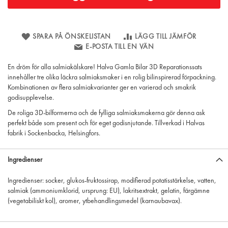
SPARA PÅ ÖNSKELISTAN
LÄGG TILL JÄMFÖR
E-POSTA TILL EN VÄN
En dröm för alla salmiakälskare! Halva Gamla Bilar 3D Reparationssats
innehåller tre olika läckra salmiaksmaker i en rolig bilinspirerad förpackning.
Kombinationen av flera salmiakvarianter ger en varierad och smakrik
godisupplevelse.
De roliga 3D-bilformerna och de fylliga salmiaksmakerna gör denna ask
perfekt både som present och för eget godisnjutande. Tillverkad i Halvas
fabrik i Sockenbacka, Helsingfors.
Ingredienser
Ingredienser: socker, glukos-fruktossirap, modifierad potatisstärkelse, vatten,
salmiak (ammoniumklorid, ursprung: EU), lakritsextrakt, gelatin, färgämne
(vegetabiliskt kol), aromer, ytbehandlingsmedel (karnaubavax).