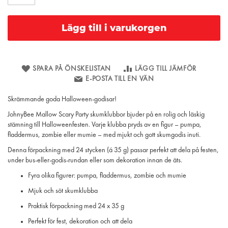
Lägg till i varukorgen
SPARA PÅ ÖNSKELISTAN
LÄGG TILL JÄMFÖR
E-POSTA TILL EN VÄN
Skrämmande goda Halloween-godisar!
JohnyBee Mallow Scary Party skumklubbor bjuder på en rolig och läskig
stämning till Halloweenfesten. Varje klubba pryds av en figur – pumpa,
fladdermus, zombie eller mumie – med mjukt och gott skumgodis inuti.
Denna förpackning med 24 stycken (á 35 g) passar perfekt att dela på festen,
under bus-eller-godis-rundan eller som dekoration innan de äts.
Fyra olika figurer: pumpa, fladdermus, zombie och mumie
Mjuk och söt skumklubba
Praktisk förpackning med 24 x 35 g
Perfekt för fest, dekoration och att dela