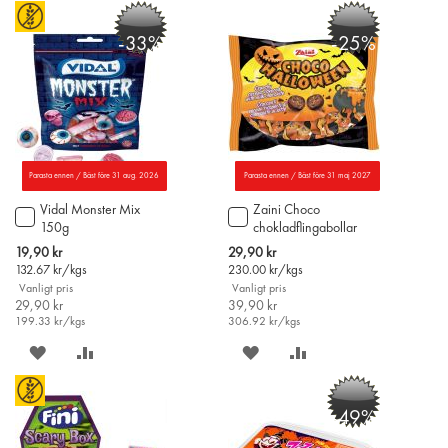
-33%
-25%
Parasta ennen / Bäst före 31 aug. 2026
Parasta ennen / Bäst före 31 maj 2027
Vidal Monster Mix
Zaini Choco
Lägg
Lägg
150g
chokladflingabollar
till
till
125g
i
i
Special
Special
19,90 kr
29,90 kr
varukorgen
varukorgen
Price
Price
132.67
kr/kgs
230.00
kr/kgs
Vanligt pris
Vanligt pris
29,90 kr
39,90 kr
199.33
kr/kgs
306.92
kr/kgs
SPARA
LÄGG
SPARA
LÄGG
PÅ
TILL
PÅ
TILL
-49%
ÖNSKELISTAN
JÄMFÖR
ÖNSKELISTAN
JÄMFÖR