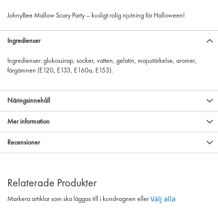
JohnyBee Mallow Scary Party – kusligt rolig njutning för Halloween!
Ingredienser
Ingredienser: glukossirap, socker, vatten, gelatin, majsstärkelse, aromer,
färgämnen (E120, E133, E160a, E153).
Näringsinnehåll
Mer information
Recensioner
Relaterade Produkter
Välj alla
Markera artiklar som ska läggas till i kundvagnen eller