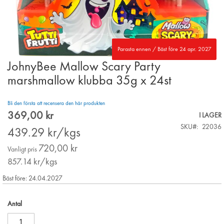
Parasta ennen / Bäst före 24 apr. 2027
JohnyBee Mallow Scary Party
Skip
to
marshmallow klubba 35g x 24st
the
beginning
Bli den första att recensera den här produkten
of
369,00 kr
the
Special
I LAGER
images
Price
SKU
22036
439.29
kr/kgs
gallery
720,00 kr
Vanligt pris
857.14
kr/kgs
Bäst före: 24.04.2027
Antal