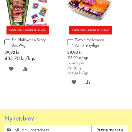
Parasta ennen / Bäst före 31 jan. 2027
Parasta ennen / Bäst före 31 juli 2027
Fini Halloween Scary
Zozole Halloween
Lägg
Lägg
Box 99g
Vampire syrliga
till
till
stringgodis 300g
i
i
Special
39,90 kr
39,90 kr
varukorgen
varukorgen
Price
433.70
kr/kgs
133.00
kr/kgs
Vanligt pris
SPARA
LÄGG
79,00 kr
263.33
kr/kgs
PÅ
TILL
SPARA
LÄGG
ÖNSKELISTAN
JÄMFÖR
PÅ
TILL
ÖNSKELISTAN
JÄMFÖR
Nyhetsbrev
Prenumerera
Prenumerera