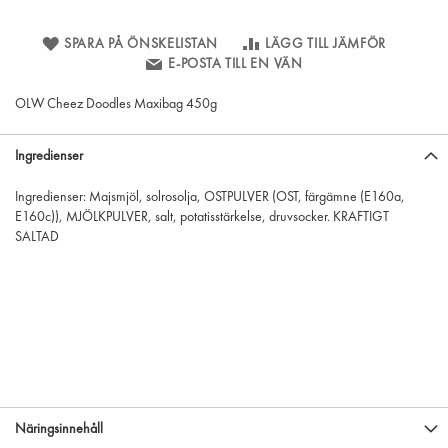
SPARA PÅ ÖNSKELISTAN
LÄGG TILL JÄMFÖR
E-POSTA TILL EN VÄN
OLW Cheez Doodles Maxibag 450g
Ingredienser
Ingredienser: Majsmjöl, solrosolja, OSTPULVER (OST, färgämne (E160a,
E160c)), MJÖLKPULVER, salt, potatisstärkelse, druvsocker. KRAFTIGT
SALTAD
Näringsinnehåll