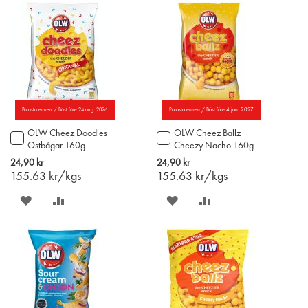
ÖNSKELISTAN
JÄMFÖR
ÖNSKELISTAN
JÄMFÖR
Parasta ennen / Bäst före 24 aug. 2026
Parasta ennen / Bäst före 4 jan. 2027
OLW Cheez Doodles
OLW Cheez Ballz
Lägg
Lägg
Ostbågar 160g
Cheezy Nacho 160g
till
till
i
i
24,90 kr
24,90 kr
varukorgen
varukorgen
155.63
kr/kgs
155.63
kr/kgs
SPARA
LÄGG
SPARA
LÄGG
PÅ
TILL
PÅ
TILL
ÖNSKELISTAN
JÄMFÖR
ÖNSKELISTAN
JÄMFÖR