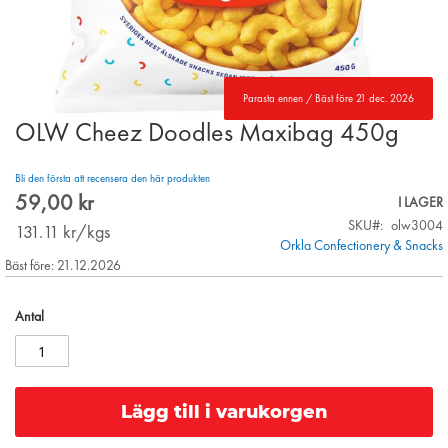
Parasta ennen / Bäst före 21 dec. 2026
OLW Cheez Doodles Maxibag 450g
Skip
to
the
Bli den första att recensera den här produkten
beginning
59,00 kr
I LAGER
of
SKU
olw3004
the
131.11
kr/kgs
Orkla Confectionery & Snacks
images
Bäst före: 21.12.2026
gallery
Antal
Lägg till i varukorgen