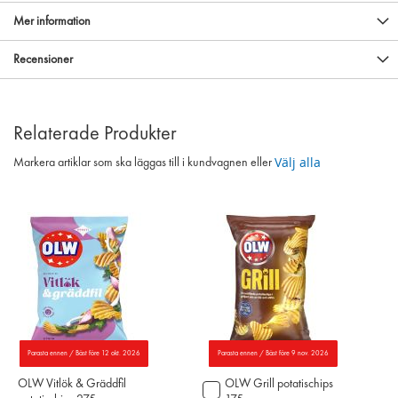
Mer information
Recensioner
Relaterade Produkter
Välj alla
Markera artiklar som ska läggas till i kundvagnen eller
Parasta ennen / Bäst före 12 okt. 2026
Parasta ennen / Bäst före 9 nov. 2026
OLW Vitlök & Gräddfil
OLW Grill potatischips
Lägg