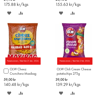
varukorgen
varukorgen
175.88
kr/kgs
155.63
kr/kgs
SPARA
LÄGG
SPARA
LÄGG
PÅ
TILL
PÅ
TILL
ÖNSKELISTAN
JÄMFÖR
ÖNSKELISTAN
JÄMFÖR
Parasta ennen / Bäst före 21 dec. 2026
Parasta ennen / Bäst före 2 feb. 2026
OLW Cheez
OLW Chili Cream Cheese
Lägg
Cruncherz Maxibag
potatischips 275g
till
420g
i
59,00 kr
39,00 kr
varukorgen
140.48
kr/kgs
139.29
kr/kgs
SPARA
LÄGG
SPARA
LÄGG
PÅ
TILL
PÅ
TILL