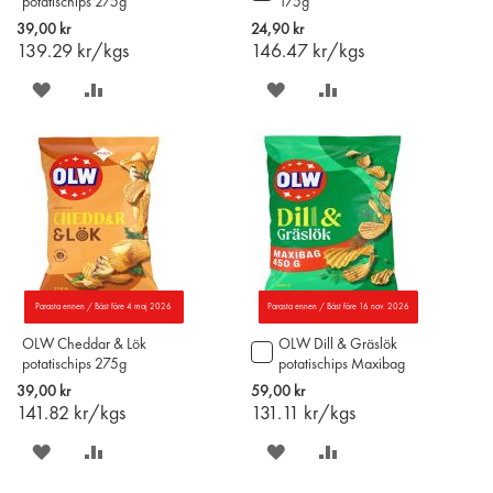
potatischips 275g
175g
till
i
39,00 kr
24,90 kr
varukorgen
139.29
kr/kgs
146.47
kr/kgs
SPARA
LÄGG
SPARA
LÄGG
PÅ
TILL
PÅ
TILL
ÖNSKELISTAN
JÄMFÖR
ÖNSKELISTAN
JÄMFÖR
Parasta ennen / Bäst före 4 maj 2026
Parasta ennen / Bäst före 16 nov. 2026
OLW Cheddar & Lök
OLW Dill & Gräslök
Lägg
potatischips 275g
potatischips Maxibag
till
450g
i
39,00 kr
59,00 kr
varukorgen
141.82
kr/kgs
131.11
kr/kgs
SPARA
LÄGG
SPARA
LÄGG
PÅ
TILL
PÅ
TILL