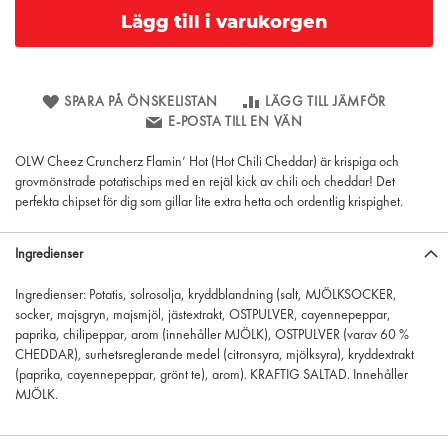
Lägg till i varukorgen
SPARA PÅ ÖNSKELISTAN
LÄGG TILL JÄMFÖR
E-POSTA TILL EN VÄN
OLW Cheez Cruncherz Flamin’ Hot (Hot Chili Cheddar) är krispiga och
grovmönstrade potatischips med en rejäl kick av chili och cheddar! Det
perfekta chipset för dig som gillar lite extra hetta och ordentlig krispighet.
Ingredienser
Ingredienser: Potatis, solrosolja, kryddblandning (salt, MJÖLKSOCKER,
socker, majsgryn, majsmjöl, jästextrakt, OSTPULVER, cayennepeppar,
paprika, chilipeppar, arom (innehåller MJÖLK), OSTPULVER (varav 60 %
CHEDDAR), surhetsreglerande medel (citronsyra, mjölksyra), kryddextrakt
(paprika, cayennepeppar, grönt te), arom). KRAFTIG SALTAD. Innehåller
MJÖLK.