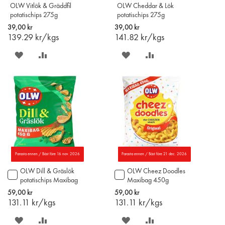
OLW Vitlök & Gräddfil
OLW Cheddar & Lök
potatischips 275g
potatischips 275g
39,00 kr
39,00 kr
139.29
kr/kgs
141.82
kr/kgs
SPARA
LÄGG
SPARA
LÄGG
PÅ
TILL
PÅ
TILL
ÖNSKELISTAN
JÄMFÖR
ÖNSKELISTAN
JÄMFÖR
Parasta ennen / Bäst före 16 nov. 2026
Parasta ennen / Bäst före 21 dec. 2026
OLW Dill & Gräslök
OLW Cheez Doodles
Lägg
Lägg
potatischips Maxibag
Maxibag 450g
till
till
450g
i
i
59,00 kr
59,00 kr
varukorgen
varukorgen
131.11
kr/kgs
131.11
kr/kgs
SPARA
LÄGG
SPARA
LÄGG