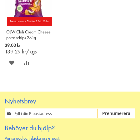
Parasta ennen / Bäst före 2 feb. 2026
OLW Chili Cream Cheese
potatischips 275g
39,00 kr
139.29
kr/kgs
SPARA
LÄGG
PÅ
TILL
ÖNSKELISTAN
JÄMFÖR
Nyhetsbrev
Prenumerera
Prenumerera
på
vårt
Behöver du hjälp?
nyhetsbrev
Var så god och skicka oss e-post: