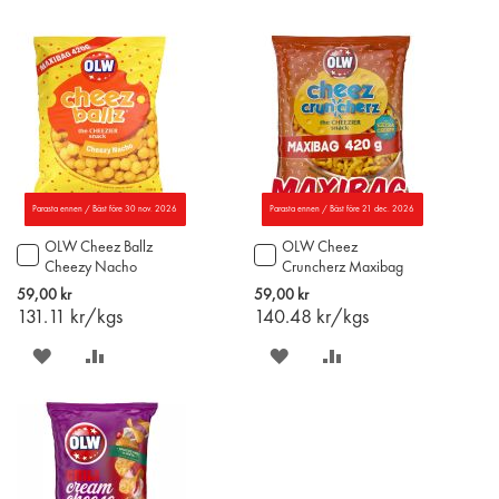
PÅ
TILL
PÅ
TILL
ÖNSKELISTAN
JÄMFÖR
ÖNSKELISTAN
JÄMFÖR
Parasta ennen / Bäst före 30 nov. 2026
Parasta ennen / Bäst före 21 dec. 2026
OLW Cheez Ballz
OLW Cheez
Lägg
Lägg
Cheezy Nacho
Cruncherz Maxibag
till
till
Maxibag 420g
420g
i
i
59,00 kr
59,00 kr
varukorgen
varukorgen
131.11
kr/kgs
140.48
kr/kgs
SPARA
LÄGG
SPARA
LÄGG
PÅ
TILL
PÅ
TILL
ÖNSKELISTAN
JÄMFÖR
ÖNSKELISTAN
JÄMFÖR