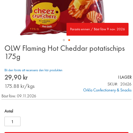
Parasta ennen / Bäst före 9 nov. 2026
OLW Flaming Hot Cheddar potatischips
Skip
to
175g
the
beginning
Bli den första att recensera den här produkten
of
29,90 kr
the
I LAGER
images
SKU
20626
175.88
kr/kgs
gallery
Orkla Confectionery & Snacks
Bäst före: 09.11.2026
Antal