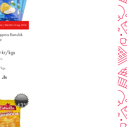
nen / Bäst före 14 aug. 2026
ppmix Ramslök
t
0
kr/kgs
is
/kgs
PARA
LÄGG
Å
TILL
NSKELISTAN
JÄMFÖR
-43%