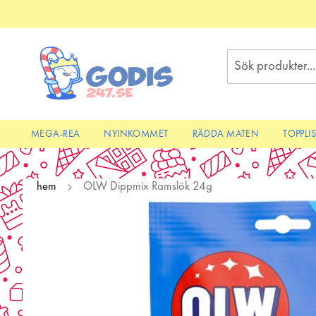
Skip
to
Content
Sök
MEGA-REA
NYINKOMMET
RÄDDA MATEN
TOPPLI
hem
OLW Dippmix Ramslök 24g
Skip
to
the
end
of
the
images
gallery