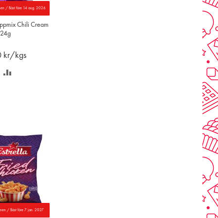
nen / Bäst före 14 aug. 2026
pmix Chili Cream
 24g
0
kr/kgs
PARA
LÄGG
Å
TILL
NSKELISTAN
JÄMFÖR
nnen / Bäst före 7 jan. 2027