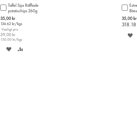
Taffel Sips Räfflade
Estr
Lägg
Lägg
potatischips 260g
Bite
till
till
110
i
i
Special
35,00 kr
35,00 kr
varukorgen
varu
Price
134.62
kr/kgs
318.1
Vanligt pris
39,00 kr
S
150.00
kr/kgs
P
SPARA
LÄGG
Ö
PÅ
TILL
ÖNSKELISTAN
JÄMFÖR