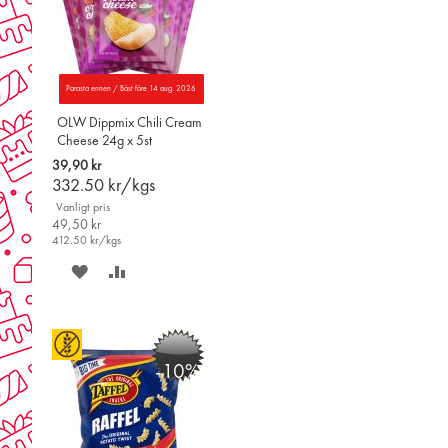
Parasta ennen / Bäst före 14 aug. 2026
OLW Dippmix Chili Cream
Cheese 24g x 5st
39,90 kr
332.50
kr/kgs
Vanligt pris
49,50 kr
412.50
kr/kgs
SPARA
LÄGG
PÅ
TILL
ÖNSKELISTAN
JÄMFÖR
-10%