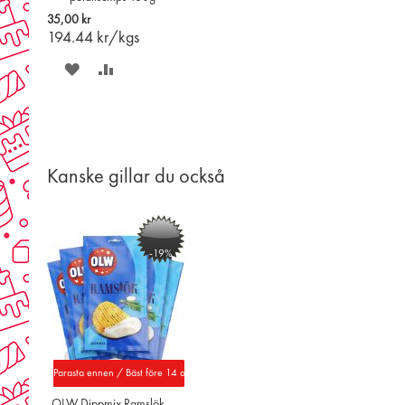
i
35,00 kr
varukorgen
194.44
kr/kgs
SPARA
LÄGG
PÅ
TILL
ÖNSKELISTAN
JÄMFÖR
Kanske gillar du också
-19%
Parasta ennen / Bäst före 14 aug. 2026
OLW Dippmix Ramslök