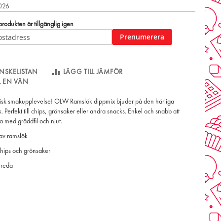
2026
odukten är tillgänglig igen
Prenumerera
NSKELISTAN
LÄGG TILL JÄMFÖR
LL EN VÄN
isk smakupplevelse! OLW Ramslök dippmix bjuder på den härliga
 Perfekt till chips, grönsaker eller andra snacks. Enkel och snabb att
a med gräddfil och njut.
 av ramslök
l chips och grönsaker
llreda