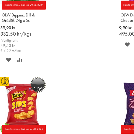
Parasta ennen / Bäst före 20 okt. 2027
Parasta en
OLW Dippmix Dill &
OLW Dip
Gräslök 24g x 5st
Cheese
39,90 kr
9,90 kr
332.50
kr/kgs
495.0
Vanligt pris
S
49,50 kr
412.50
kr/kgs
P
SPARA
LÄGG
Ö
PÅ
TILL
ÖNSKELISTAN
JÄMFÖR
-10%
Parasta ennen / Bäst före 27 okt. 2026
Parasta e