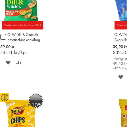
Parasta ennen / Bäst före 16 nov. 2026
Parasta en
OLW Dill & Gräslök
OLW Di
Lägg
potatischips Maxibag
24g x 5s
till
450g
i
59,00 kr
39,90 kr
varukorgen
131.11
kr/kgs
332.5
Vanligt pr
SPARA
LÄGG
49,50 kr
412.50
kr
PÅ
TILL
S
ÖNSKELISTAN
JÄMFÖR
P
Ö
-10%