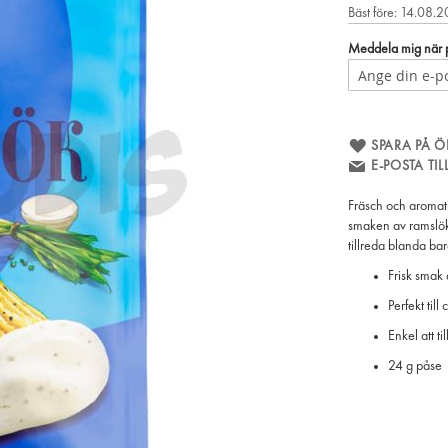
Bäst före: 14.08.
Meddela mig när pr
SPARA PÅ Ö
E-POSTA TI
Fräsch och aromat
smaken av ramslök.
tillreda blanda bar
Frisk smak
Perfekt til
Enkel att ti
24 g påse