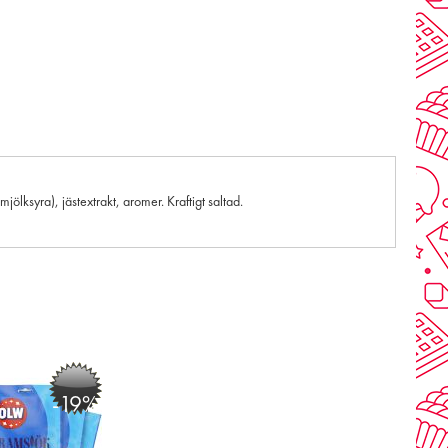
lksyra), jästextrakt, aromer. Kraftigt saltad.
-19%