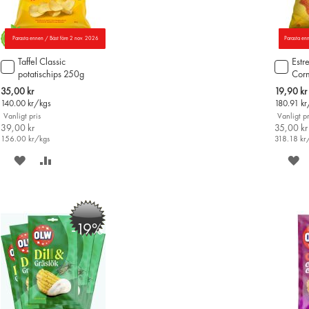
Parasta ennen / Bäst före 2 nov. 2026
Parasta en
Taffel Classic
Estr
Lägg
Lägg
potatischips 250g
Corn
till
till
i
i
Special
Special
35,00 kr
19,90 kr
varukorgen
varu
Price
Price
140.00
kr/kgs
180.91
kr
Vanligt pris
Vanligt pr
39,00 kr
35,00 kr
156.00
kr/kgs
318.18
kr
SPARA
LÄGG
S
PÅ
TILL
P
ÖNSKELISTAN
JÄMFÖR
Ö
-19%