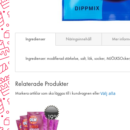
Skip
to
Ingredienser
Näringsinnehåll
Mer inform
the
beginning
of
the
Ingredienser: modifierad stärkelse, salt, lök, socker, MJÖLKSOcker,
images
gallery
Relaterade Produkter
Välj alla
Markera artiklar som ska läggas till i kundvagnen eller
-19%