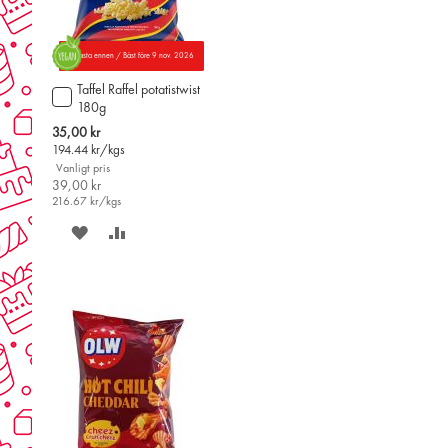
Parasta ennen / Bäst före 9 nov. 2026
Taffel Raffel potatistwist
Lägg
180g
till
i
Special
35,00 kr
varukorgen
Price
194.44
kr/kgs
Vanligt pris
39,00 kr
216.67
kr/kgs
SPARA
LÄGG
PÅ
TILL
ÖNSKELISTAN
JÄMFÖR