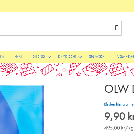
Sök
STA
FEST
GODIS
KRYDDOR
SNACKS
LIVSMEDE
OLW D
Bli den första att
9,90 k
495.00
kr/kg