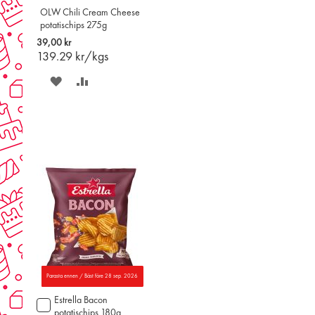
OLW Chili Cream Cheese
potatischips 275g
39,00 kr
139.29
kr/kgs
SPARA
LÄGG
PÅ
TILL
ÖNSKELISTAN
JÄMFÖR
Parasta ennen / Bäst före 28 sep. 2026
Estrella Bacon
Lägg
potatischips 180g
till