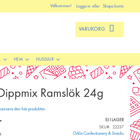
Välkommen!
Logga in
Skapa konto
VARUKORG
L
HEM
HUSDJUR
ippmix Ramslök 24g
 recensera den här produkten
r
EJ I LAGER
SKU
22237
s
Orkla Confectionery & Snacks