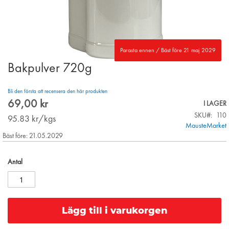
Parasta ennen / Bäst före 21 maj 2029
Bakpulver 720g
Skip
to
the
Bli den första att recensera den här produkten
beginning
69,00 kr
I LAGER
of
SKU
110
the
95.83
kr/kgs
MausteMarket
images
Bäst före: 21.05.2029
gallery
Antal
Lägg till i varukorgen