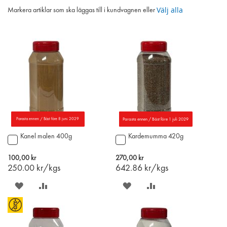
Välj alla
Markera artiklar som ska läggas till i kundvagnen eller
Parasta ennen / Bäst före 8 juni 2029
Parasta ennen / Bäst före 1 juli 2029
Kanel malen 400g
Kardemumma 420g
Lägg
Lägg
till
till
i
i
100,00 kr
270,00 kr
varukorgen
varukorgen
250.00
kr/kgs
642.86
kr/kgs
SPARA
LÄGG
SPARA
LÄGG
PÅ
TILL
PÅ
TILL
ÖNSKELISTAN
JÄMFÖR
ÖNSKELISTAN
JÄMFÖR