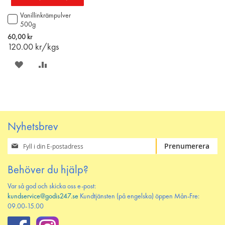
Vanillinkrämpulver
Lägg
500g
till
i
60,00 kr
varukorgen
120.00
kr/kgs
SPARA
LÄGG
PÅ
TILL
ÖNSKELISTAN
JÄMFÖR
Nyhetsbrev
Prenumerera
Prenumerera
på
vårt
Behöver du hjälp?
nyhetsbrev
Var så god och skicka oss e-post:
kundservice@godis247.se
Kundtjänsten (på engelska) öppen Mån-Fre:
09.00-15.00