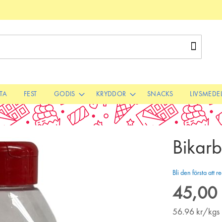
Sök
STA
FEST
GODIS
KRYDDOR
SNACKS
LIVSMEDE
Bikar
Bli den första att
45,00 
56.96
kr/kgs