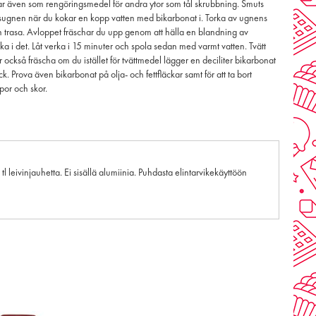
ar även som rengöringsmedel för andra ytor som tål skrubbning. Smuts
gsugnen när du kokar en kopp vatten med bikarbonat i. Torka av ugnens
 trasa. Avloppet fräschar du upp genom att hälla en blandning av
ka i det. Låt verka i 15 minuter och spola sedan med varmt vatten. Tvätt
r också fräscha om du istället för tvättmedel lägger en deciliter bikarbonat
ck. Prova även bikarbonat på olja- och fettfläckar samt för att ta bort
mpor och skor.
leivinjauhetta. Ei sisällä alumiinia. Puhdasta elintarvikekäyttöön