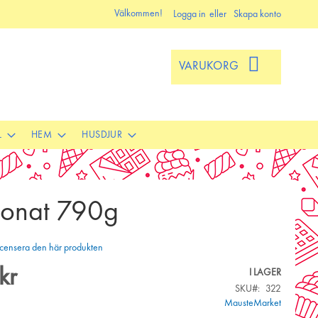
Välkommen!
Logga in
Skapa konto
VARUKORG
L
HEM
HUSDJUR
bonat 790g
 recensera den här produkten
kr
I LAGER
SKU
322
MausteMarket