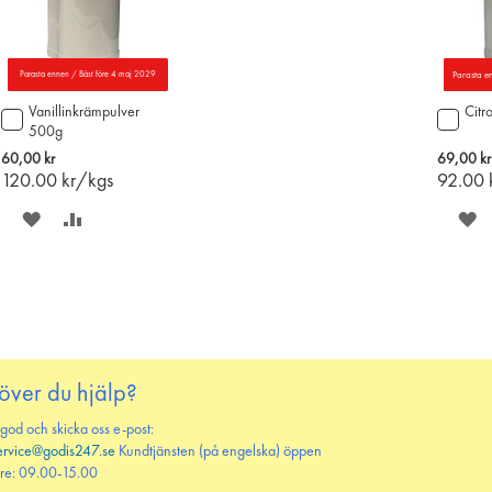
Parasta ennen / Bäst före 4 maj 2029
Parasta en
Vanillinkrämpulver
Citr
Lägg
Lägg
500g
till
till
i
i
60,00 kr
69,00 kr
varukorgen
varu
120.00
kr/kgs
92.00
SPARA
LÄGG
S
PÅ
TILL
P
ÖNSKELISTAN
JÄMFÖR
Ö
över du hjälp?
 god och skicka oss e-post:
ervice@godis247.se
Kundtjänsten (på engelska) öppen
re: 09.00-15.00