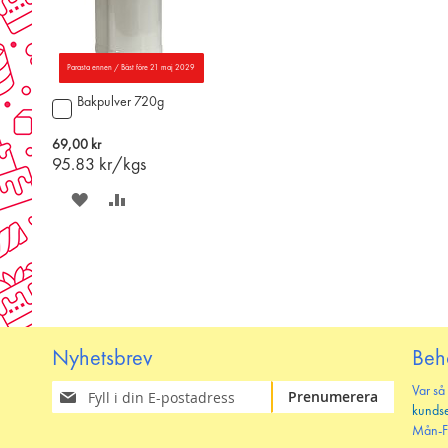
Parasta ennen / Bäst före 21 maj 2029
Bakpulver 720g
Lägg
till
i
69,00 kr
varukorgen
95.83
kr/kgs
SPARA
LÄGG
PÅ
TILL
ÖNSKELISTAN
JÄMFÖR
Nyhetsbrev
Beh
Prenumerera
Var så
Prenumerera
på
kunds
vårt
Mån-F