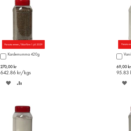
Parasta ennen / Bäst före 1 juli 2029
Parasta e
Kardemumma 420g
Vani
Lägg
Lägg
till
till
i
i
270,00 kr
69,00 kr
varukorgen
varu
642.86
kr/kgs
95.83
SPARA
LÄGG
S
PÅ
TILL
P
ÖNSKELISTAN
JÄMFÖR
Ö