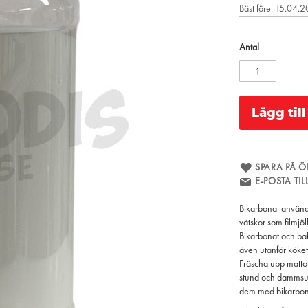
Bäst före: 15.04.
Antal
Lägg til
SPARA PÅ Ö
E-POSTA TI
Bikarbonat används
vätskor som filmjölk
Bikarbonat och ba
även utanför köket.
Fräscha upp mattor
stund och dammsug 
dem med bikarbona