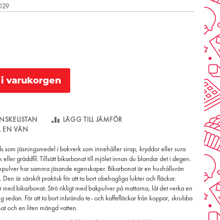
2029
l i varukorgen
NSKELISTAN
LÄGG TILL JÄMFÖR
LL EN VÄN
 som jäsningsmedel i bakverk som innehåller sirap, kryddor eller sura
 eller gräddfil. Tillsätt bikarbonat till mjölet innan du blandar det i degen.
kpulver har samma jäsande egenskaper. Bikarbonat är en hushållsvän
 Den är särskilt praktisk för att ta bort obehagliga lukter och fläckar.
 med bikarbonat. Strö rikligt med bakpulver på mattorna, låt det verka en
sedan. För att ta bort inbrända te- och kaffefläckar från koppar, skrubba
t och en liten mängd vatten.