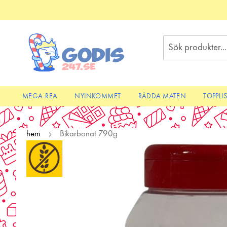
Skip
to
Content
Sök
MEGA-REA
NYINKOMMET
RÄDDA MATEN
TOPPLI
hem
Bikarbonat 790g
Skip
to
the
end
of
the
images
gallery