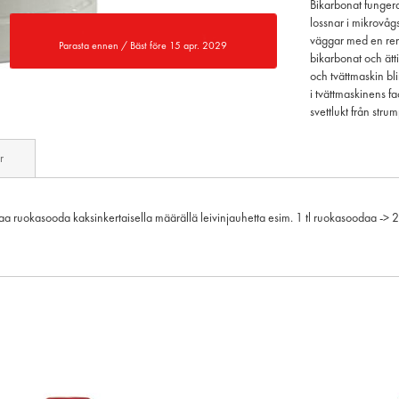
Bikarbonat funger
lossnar i mikrovå
väggar med en ren
Parasta ennen / Bäst före 15 apr. 2029
bikarbonat och ätti
och tvättmaskin bli
i tvättmaskinens fa
svettlukt från stru
r
ruokasooda kaksinkertaisella määrällä leivinjauhetta esim. 1 tl ruokasoodaa -> 2 tl 