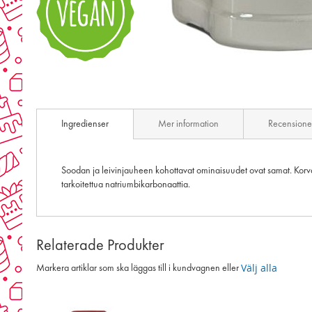
Skip
to
the
beginning
of
Ingredienser
Mer information
Recensione
the
images
gallery
Soodan ja leivinjauheen kohottavat ominaisuudet ovat samat. Korvaa 
tarkoitettua natriumbikarbonaattia.
Relaterade Produkter
Välj alla
Markera artiklar som ska läggas till i kundvagnen eller