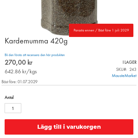
Parasta ennen / Bäst före 1 juli 2029
Kardemumma 420g
Skip
to
the
Bli den första att recensera den här produkten
beginning
270,00 kr
I LAGER
of
SKU
243
the
642.86
kr/kgs
MausteMarket
images
Bäst före: 01.07.2029
gallery
Antal
Lägg till i varukorgen