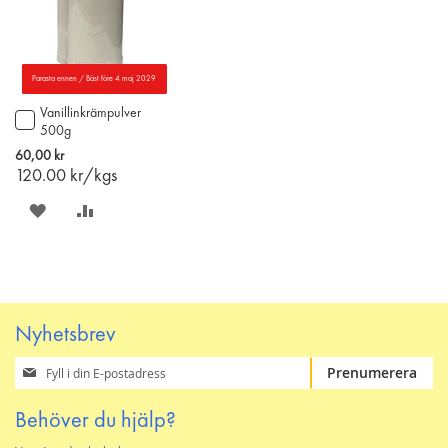
Parasta ennen / Bäst före 4 maj 2029
Vanillinkrämpulver
Lägg
500g
till
i
60,00 kr
varukorgen
120.00
kr/kgs
SPARA
LÄGG
PÅ
TILL
ÖNSKELISTAN
JÄMFÖR
Nyhetsbrev
Prenumerera
Prenumerera
på
vårt
Behöver du hjälp?
nyhetsbrev