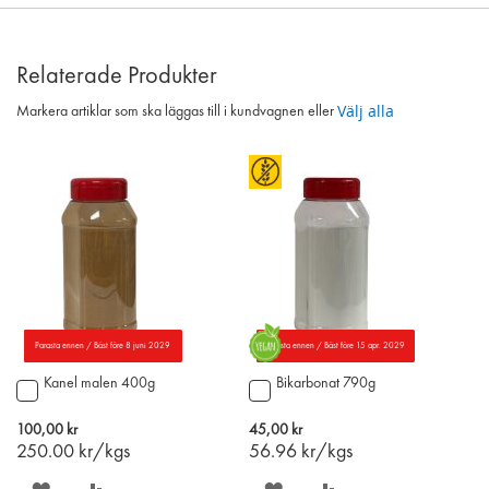
Relaterade Produkter
Välj alla
Markera artiklar som ska läggas till i kundvagnen eller
Parasta ennen / Bäst före 8 juni 2029
Parasta ennen / Bäst före 15 apr. 2029
Kanel malen 400g
Bikarbonat 790g
Lägg
Lägg
till
till
i
i
100,00 kr
45,00 kr
varukorgen
varukorgen
250.00
kr/kgs
56.96
kr/kgs
SPARA
LÄGG
SPARA
LÄGG