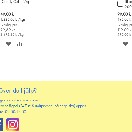
Candy Cuffs 45g
Lill
Lägg
200
till
i
Special
Special
49,00 kr
99,00 kr
varu
Price
Price
1,225.00
kr/kgs
495.00
k
Vanligt pris
Vanligt pr
99,69 kr
119,00 k
2,492.25
kr/kgs
595.00
k
SPARA
LÄGG
S
PÅ
TILL
P
ÖNSKELISTAN
JÄMFÖR
Ö
över du hjälp?
 god och skicka oss e-post:
ervice@godis247.se
Kundtjänsten (på engelska) öppen
re: 09.00-15.00