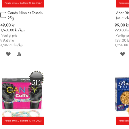
Parasta ennen / Bäst före 31 dec. 2027
Parasta en
Candy Nipples Tassels
After Di
Lägg
25g
(Mint ch
till
i
Special
Special
49,00 kr
99,00 kr
varukorgen
Price
Price
1,960.00
kr/kgs
990.00
k
Vanligt pris
Vanligt pr
99,69 kr
129,00 k
3,987.60
kr/kgs
1,290.00
SPARA
LÄGG
S
PÅ
TILL
P
ÖNSKELISTAN
JÄMFÖR
Ö
-51%
Parasta ennen / Bäst före 30 juni 2025
Parasta en