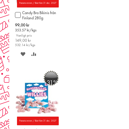
Parasta ennen / Bäst före 31 dec. 2027
Candy Bra Bikinis från
Lägg
Finland 280g
till
i
Special
99,00 kr
varukorgen
Price
353.57
kr/kgs
Vanligt pris
149,00 kr
532.14
kr/kgs
SPARA
LÄGG
PÅ
TILL
ÖNSKELISTAN
JÄMFÖR
-31%
Parasta ennen / Bäst före 31 dec. 2027