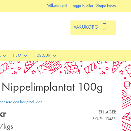
Välkommen!
Logga in
Skapa konto
VARUKORG
L
HEM
HUSDJUR
a Nippelimplantat 100g
 recensera den här produkten
kr
EJ I LAGER
SKU
13463
r/kgs