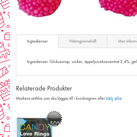
Skip
to
Ingredienser
Näringsinnehåll
Mer inform
the
beginning
of
the
Ingredienser: Glukossirap, socker, äppeljuicekoncentrat 2,4%, gelati
images
gallery
Relaterade Produkter
Välj alla
Markera artiklar som ska läggas till i kundvagnen eller
-50%