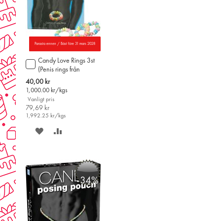
Parasta ennen / Bäst före 31 mars 2028
Candy Love Rings 3st
Lägg
(Penis rings från
till
Finland)
i
Special
40,00 kr
varukorgen
Price
1,000.00
kr/kgs
Vanligt pris
79,69 kr
1,992.25
kr/kgs
SPARA
LÄGG
PÅ
TILL
ÖNSKELISTAN
JÄMFÖR
-34%