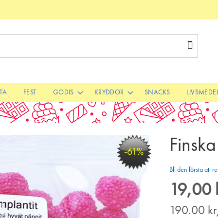
Sök
STA
FEST
GODIS
KRYDDOR
SNACKS
LIVSMEDE
Finsk
-61%
Bli den första att
19,00 
Special
Price
190.00
k