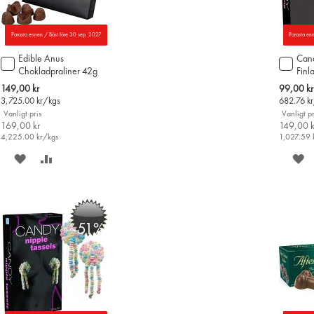
Parasta ennen / Bäst före 30 sep. 2027
Parasta en
Edible Anus
Cand
Lägg
Lägg
Chokladpraliner 42g
Finl
till
till
i
i
Special
Special
149,00 kr
99,00 kr
varukorgen
varu
Price
Price
3,725.00
kr/kgs
682.76
k
Vanligt pris
Vanligt pr
169,00 kr
149,00 k
4,225.00
kr/kgs
1,027.59
SPARA
LÄGG
S
PÅ
TILL
P
ÖNSKELISTAN
JÄMFÖR
Ö
-51%