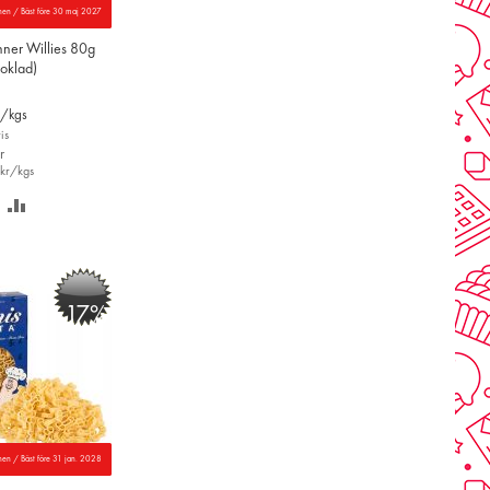
nen / Bäst före 30 maj 2027
nner Willies 80g
oklad)
r/kgs
is
r
kr/kgs
PARA
LÄGG
Å
TILL
NSKELISTAN
JÄMFÖR
-17%
nen / Bäst före 31 jan. 2028