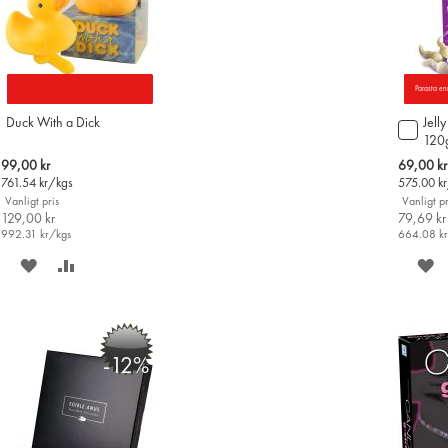
Parasta en
Duck With a Dick
Jell
Lägg
120
till
i
Special
Special
99,00 kr
69,00 kr
varu
Price
Price
761.54
kr/kgs
575.00
k
Vanligt pris
Vanligt pr
129,00 kr
79,69 kr
992.31
kr/kgs
664.08
k
SPARA
LÄGG
S
PÅ
TILL
P
ÖNSKELISTAN
JÄMFÖR
Ö
-12%