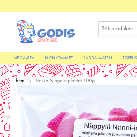
Skip
to
Content
Sök
MEGA-REA
NYINKOMMET
RÄDDA MATEN
TOPPLI
hem
Finska Nippelimplantat 100g
Skip
to
the
end
of
the
images
gallery