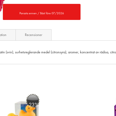
Parasta ennen / Bäst före 07/2026
ation
Recensioner
n (svin), surhetsreglerande medel (citronsyra), aromer, koncentrat av rädisa, citron
-23%