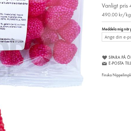
Vanligt pris
490.00
kr/kg
Meddela mig när pr
SPARA PÅ Ö
E-POSTA TI
Finska Nippelimplan