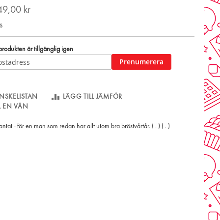
49,00 kr
s
odukten är tillgänglig igen
Prenumerera
NSKELISTAN
LÄGG TILL JÄMFÖR
LL EN VÄN
tat - för en man som redan har allt utom bra bröstvårtår. ( . ) ( . )