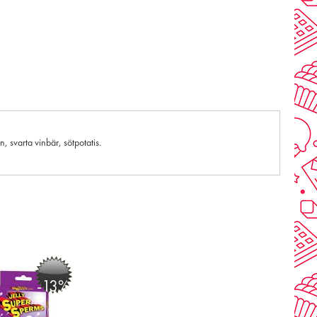
, svarta vinbär, sötpotatis.
-13%