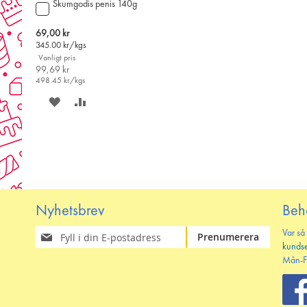
Skumgodis penis 140g
Lägg
till
i
Special
69,00 kr
varukorgen
Price
345.00
kr/kgs
Vanligt pris
99,69 kr
498.45
kr/kgs
SPARA
LÄGG
PÅ
TILL
ÖNSKELISTAN
JÄMFÖR
Nyhetsbrev
Beh
Prenumerera
Var så
Prenumerera
på
kunds
vårt
Mån-F
nyhetsbrev