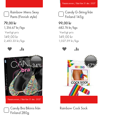
Parasta ennen / Bäst före 31 dec. 2027
Rainbow Mens Sexy
Candy G-String från
Lägg
Lägg
Pants (Finnish style)
Finland 145g
till
till
i
i
Special
Special
79,00 kr
99,00 kr
varukorgen
varukorgen
Price
Price
1,316.67
kr/kgs
682.76
kr/kgs
Vanligt pris
Vanligt pris
149,00 kr
149,00 kr
2,483.33
kr/kgs
1,027.59
kr/kgs
SPARA
LÄGG
SPARA
LÄGG
PÅ
TILL
PÅ
TILL
-34%
-47%
ÖNSKELISTAN
JÄMFÖR
ÖNSKELISTAN
JÄMFÖR
Parasta ennen / Bäst före 31 dec. 2027
Candy Bra Bikinis från
Rainbow Cock Sock
Lägg
Finland 280g
till