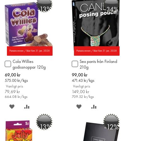
-13%
-34%
ÖNSKELISTAN
JÄMFÖR
ÖNSKELISTAN
JÄMFÖR
Parasta ennen / Bäst före 31 jan. 2028
Parasta ennen / Bäst före 31 jan. 2028
Cola Willies
Sex pants från Finland
Lägg
Lägg
godissnoppar 120g
210g
till
till
i
i
Special
Special
69,00 kr
99,00 kr
varukorgen
varukorgen
Price
Price
575.00
kr/kgs
471.43
kr/kgs
Vanligt pris
Vanligt pris
79,69 kr
149,00 kr
664.08
kr/kgs
709.52
kr/kgs
SPARA
LÄGG
SPARA
LÄGG
PÅ
TILL
PÅ
TILL
-13%
-12%
ÖNSKELISTAN
JÄMFÖR
ÖNSKELISTAN
JÄMFÖR