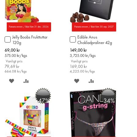
Parasta ennen / Bäst före 31 dec. 2026
Parasta ennen / Bäst före 30 sep. 2027
Jelly Boobs Frukttuttar
Edible Anus
Lägg
Lägg
120g
Chokladpraliner 42g
till
till
i
i
Special
Special
69,00 kr
149,00 kr
varukorgen
varukorgen
Price
Price
575.00
kr/kgs
3,725.00
kr/kgs
Vanligt pris
Vanligt pris
79,69 kr
169,00 kr
664.08
kr/kgs
4,225.00
kr/kgs
SPARA
LÄGG
SPARA
LÄGG
PÅ
TILL
PÅ
TILL
-47%
-34%
ÖNSKELISTAN
JÄMFÖR
ÖNSKELISTAN
JÄMFÖR