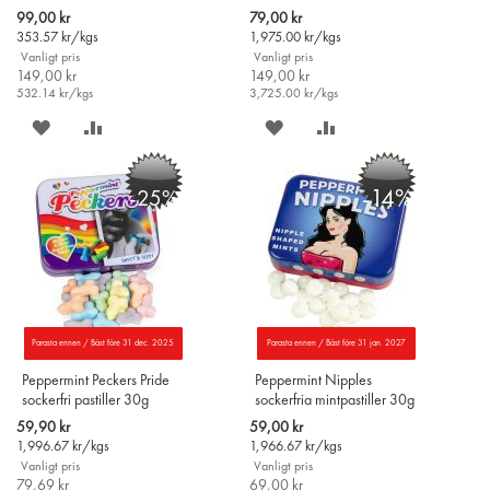
i
Special
Special
99,00 kr
79,00 kr
varukorgen
Price
Price
353.57
kr/kgs
1,975.00
kr/kgs
Vanligt pris
Vanligt pris
149,00 kr
149,00 kr
532.14
kr/kgs
3,725.00
kr/kgs
SPARA
LÄGG
SPARA
LÄGG
PÅ
TILL
PÅ
TILL
-14%
-25%
ÖNSKELISTAN
JÄMFÖR
ÖNSKELISTAN
JÄMFÖR
Parasta ennen / Bäst före 31 dec. 2025
Parasta ennen / Bäst före 31 jan. 2027
Peppermint Peckers Pride
Peppermint Nipples
sockerfri pastiller 30g
sockerfria mintpastiller 30g
Special
Special
59,90 kr
59,00 kr
Price
Price
1,996.67
kr/kgs
1,966.67
kr/kgs
Vanligt pris
Vanligt pris
79,69 kr
69,00 kr