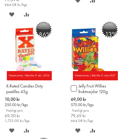
79,69 kr
SPARA
LÄGG
664.08
kr/kgs
PÅ
TILL
SPARA
LÄGG
ÖNSKELISTAN
JÄMFÖR
PÅ
TILL
-13%
-86%
ÖNSKELISTAN
JÄMFÖR
Parasta ennen / Bäst före 31 dec. 2024
Parasta ennen / Bäst före 31 mars 2027
X-Rated Candies Dirty
Jelly Fruit Willies
Lägg
pastilles 45g
fruktmejslar 120g
till
i
Special
Special
10,00 kr
69,00 kr
varukorgen
Price
Price
250.00
kr/kgs
575.00
kr/kgs
Vanligt pris
Vanligt pris
69,00 kr
79,69 kr
1,725.00
kr/kgs
664.08
kr/kgs
SPARA
LÄGG
SPARA
LÄGG