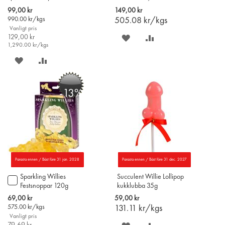
chocolate)
Special
99,00 kr
149,00 kr
Price
990.00
kr/kgs
505.08
kr/kgs
Vanligt pris
129,00 kr
SPARA
LÄGG
1,290.00
kr/kgs
PÅ
TILL
SPARA
LÄGG
ÖNSKELISTAN
JÄMFÖR
PÅ
TILL
-13%
ÖNSKELISTAN
JÄMFÖR
Parasta ennen / Bäst före 31 jan. 2028
Parasta ennen / Bäst före 31 dec. 2027
Sparkling Willies
Succulent Willie Lollipop
Lägg
Festsnoppar 120g
kukklubba 35g
till
i
Special
69,00 kr
59,00 kr
varukorgen
Price
575.00
kr/kgs
131.11
kr/kgs
Vanligt pris