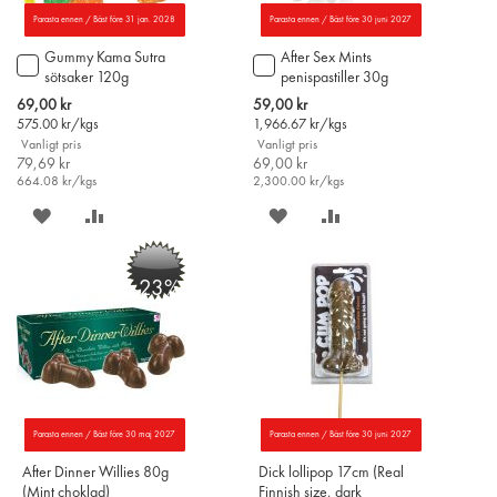
Parasta ennen / Bäst före 31 jan. 2028
Parasta ennen / Bäst före 30 juni 2027
Gummy Kama Sutra
After Sex Mints
Lägg
Lägg
sötsaker 120g
penispastiller 30g
till
till
i
i
Special
Special
69,00 kr
59,00 kr
varukorgen
varukorgen
Price
Price
575.00
kr/kgs
1,966.67
kr/kgs
Vanligt pris
Vanligt pris
79,69 kr
69,00 kr
664.08
kr/kgs
2,300.00
kr/kgs
SPARA
LÄGG
SPARA
LÄGG
PÅ
TILL
PÅ
TILL
-23%
ÖNSKELISTAN
JÄMFÖR
ÖNSKELISTAN
JÄMFÖR
Parasta ennen / Bäst före 30 maj 2027
Parasta ennen / Bäst före 30 juni 2027
After Dinner Willies 80g
Dick lollipop 17cm (Real
(Mint choklad)
Finnish size, dark