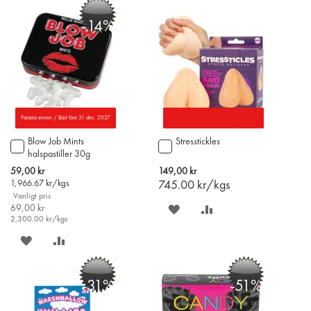
PÅ
TILL
PÅ
TILL
-14%
ÖNSKELISTAN
JÄMFÖR
ÖNSKELISTAN
JÄMFÖR
Parasta ennen / Bäst före 31 dec. 2027
Blow Job Mints
Stresstickles
Lägg
Lägg
halspastiller 30g
till
till
i
i
Special
59,00 kr
149,00 kr
varukorgen
varukorgen
Price
1,966.67
kr/kgs
745.00
kr/kgs
Vanligt pris
69,00 kr
SPARA
LÄGG
2,300.00
kr/kgs
PÅ
TILL
SPARA
LÄGG
ÖNSKELISTAN
JÄMFÖR
PÅ
TILL
-31%
-51%
ÖNSKELISTAN
JÄMFÖR