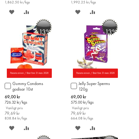
1,862.50
kr/kgs
1,992.25
kr/kgs
SPARA
LÄGG
SPARA
LÄGG
PÅ
TILL
PÅ
TILL
-13%
-13%
ÖNSKELISTAN
JÄMFÖR
ÖNSKELISTAN
JÄMFÖR
Parasta ennen / Bäst före 31 mars 2028
Parasta ennen / Bäst före 31 mars 2028
Gummy Condoms
Jelly Super Sperms
Lägg
Lägg
godisar 10st
120g
till
till
i
i
Special
Special
69,00 kr
69,00 kr
varukorgen
varukorgen
Price
Price
726.32
kr/kgs
575.00
kr/kgs
Vanligt pris
Vanligt pris
79,69 kr
79,69 kr
838.84
kr/kgs
664.08
kr/kgs
SPARA
LÄGG
SPARA
LÄGG
PÅ
TILL
PÅ
TILL