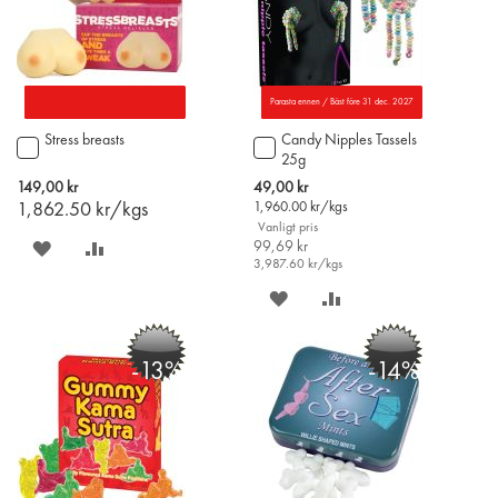
Parasta ennen / Bäst före 31 dec. 2027
Stress breasts
Candy Nipples Tassels
Lägg
Lägg
25g
till
till
i
i
Special
149,00 kr
49,00 kr
varukorgen
varukorgen
Price
1,862.50
kr/kgs
1,960.00
kr/kgs
Vanligt pris
SPARA
LÄGG
99,69 kr
3,987.60
kr/kgs
PÅ
TILL
SPARA
LÄGG
ÖNSKELISTAN
JÄMFÖR
PÅ
TILL
-13%
-14%
ÖNSKELISTAN
JÄMFÖR