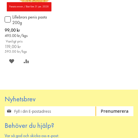
Parasta ennen / Bäst före 31 jan. 2028
Lillebrors penis pasta
Lägg
200g
till
i
Special
99,00 kr
varukorgen
Price
495.00
kr/kgs
Vanligt pris
119,00 kr
595.00
kr/kgs
SPARA
LÄGG
PÅ
TILL
ÖNSKELISTAN
JÄMFÖR
Nyhetsbrev
Prenumerera
Prenumerera
på
vårt
Behöver du hjälp?
nyhetsbrev
Var så god och skicka oss e-post: