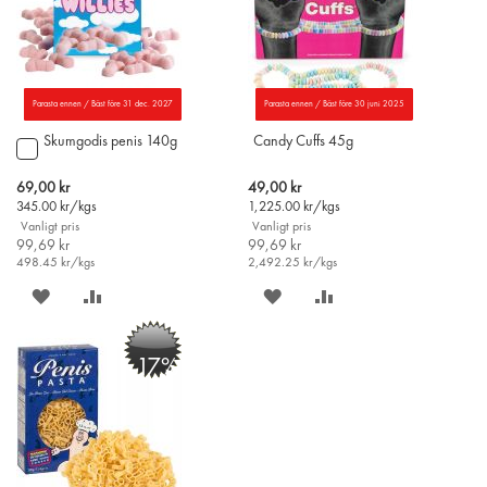
Parasta ennen / Bäst före 31 dec. 2027
Parasta ennen / Bäst före 30 juni 2025
Skumgodis penis 140g
Candy Cuffs 45g
Lägg
till
i
Special
Special
69,00 kr
49,00 kr
varukorgen
Price
Price
345.00
kr/kgs
1,225.00
kr/kgs
Vanligt pris
Vanligt pris
99,69 kr
99,69 kr
498.45
kr/kgs
2,492.25
kr/kgs
SPARA
LÄGG
SPARA
LÄGG
PÅ
TILL
PÅ
TILL
-17%
ÖNSKELISTAN
JÄMFÖR
ÖNSKELISTAN
JÄMFÖR