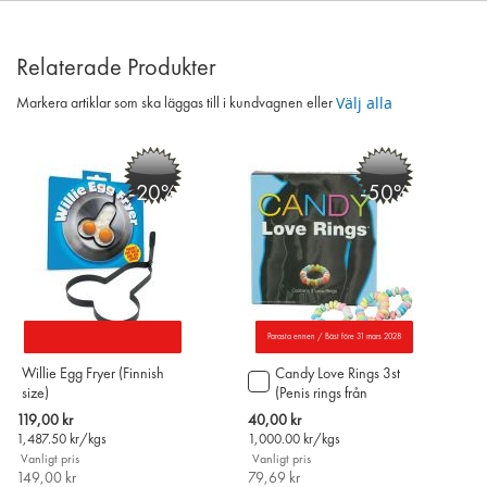
Relaterade Produkter
Välj alla
Markera artiklar som ska läggas till i kundvagnen eller
-20%
-50%
Parasta ennen / Bäst före 31 mars 2028
Willie Egg Fryer (Finnish
Candy Love Rings 3st
Lägg
size)
(Penis rings från
till
Finland)
i
Special
Special
119,00 kr
40,00 kr
varukorgen
Price
Price
1,487.50
kr/kgs
1,000.00
kr/kgs
Vanligt pris
Vanligt pris
149,00 kr
79,69 kr