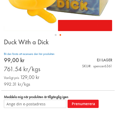
Duck With a Dick
Skip
to
the
Bli den första att recensera den här produkten
beginning
99,00 kr
Special
EJ I LAGER
of
Price
SKU
spencer6361
the
761.54
kr/kgs
images
129,00 kr
gallery
Vanligt pris
992.31
kr/kgs
Meddela mig när produkten är tillgänglig igen
Prenumerera