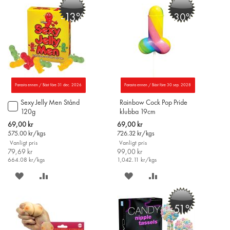
PÅ
TILL
-13%
-30%
ÖNSKELISTAN
JÄMFÖR
Parasta ennen / Bäst före 31 dec. 2026
Parasta ennen / Bäst före 30 sep. 2028
Sexy Jelly Men Stånd
Rainbow Cock Pop Pride
Lägg
120g
klubba 19cm
till
i
Special
Special
69,00 kr
69,00 kr
varukorgen
Price
Price
575.00
kr/kgs
726.32
kr/kgs
Vanligt pris
Vanligt pris
79,69 kr
99,00 kr
664.08
kr/kgs
1,042.11
kr/kgs
SPARA
LÄGG
SPARA
LÄGG
PÅ
TILL
PÅ
TILL
-51%
ÖNSKELISTAN
JÄMFÖR
ÖNSKELISTAN
JÄMFÖR