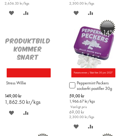
2,656.33
kr/kgs
2,300.00
kr/kgs
SPARA
LÄGG
SPARA
LÄGG
PÅ
TILL
PÅ
TILL
-14%
ÖNSKELISTAN
JÄMFÖR
ÖNSKELISTAN
JÄMFÖR
Parasta ennen / Bäst före 30 juni 2027
Stress Willie
Peppermint Peckers
Lägg
sockerfri pastiller 30g
till
i
Special
149,00 kr
59,00 kr
varukorgen
Price
1,862.50
kr/kgs
1,966.67
kr/kgs
Vanligt pris
SPARA
LÄGG
69,00 kr
2,300.00
kr/kgs
PÅ
TILL
SPARA
LÄGG
ÖNSKELISTAN
JÄMFÖR