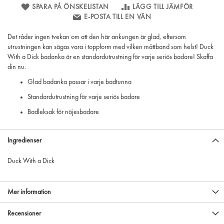
SPARA PÅ ÖNSKELISTAN
LÄGG TILL JÄMFÖR
E-POSTA TILL EN VÄN
Det råder ingen tvekan om att den här ankungen är glad, eftersom
utrustningen kan sägas vara i toppform med vilken måttband som helst! Duck
With a Dick badanka är en standardutrustning för varje seriös badare! Skaffa
din nu.
Glad badanka passar i varje badtunna
Standardutrustning för varje seriös badare
Badleksak för nöjesbadare
Ingredienser
Duck With a Dick
Mer information
Recensioner