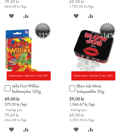
79,69 kr
69,00 kr
664.08
kr/kgs
1,725.00
kr/kgs
SPARA
LÄGG
SPARA
LÄGG
PÅ
TILL
PÅ
TILL
-13%
-14%
ÖNSKELISTAN
JÄMFÖR
ÖNSKELISTAN
JÄMFÖR
Parasta ennen / Bäst före 31 mars 2027
Parasta ennen / Bäst före 31 dec. 2027
Jelly Fruit Willies
Blow Job Mints
Lägg
Lägg
fruktmejslar 120g
halspastiller 30g
till
till
i
i
Special
Special
69,00 kr
59,00 kr
varukorgen
varukorgen
Price
Price
575.00
kr/kgs
1,966.67
kr/kgs
Vanligt pris
Vanligt pris
79,69 kr
69,00 kr
664.08
kr/kgs
2,300.00
kr/kgs
SPARA
LÄGG
SPARA
LÄGG