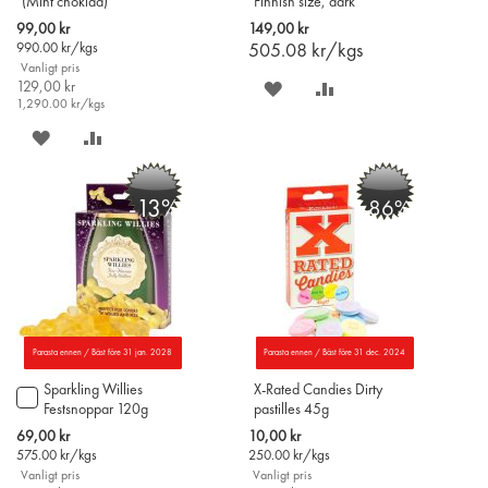
(Mint choklad)
Finnish size, dark
chocolate)
Special
99,00 kr
149,00 kr
Price
990.00
kr/kgs
505.08
kr/kgs
Vanligt pris
129,00 kr
SPARA
LÄGG
1,290.00
kr/kgs
PÅ
TILL
SPARA
LÄGG
ÖNSKELISTAN
JÄMFÖR
PÅ
TILL
-13%
-86%
ÖNSKELISTAN
JÄMFÖR
Parasta ennen / Bäst före 31 jan. 2028
Parasta ennen / Bäst före 31 dec. 2024
Sparkling Willies
X-Rated Candies Dirty
Lägg
Festsnoppar 120g
pastilles 45g
till
i
Special
Special
69,00 kr
10,00 kr
varukorgen
Price
Price
575.00
kr/kgs
250.00
kr/kgs
Vanligt pris
Vanligt pris