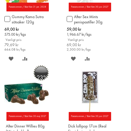
Parasta ennen / Bäst före 31 jan. 2028
Parasta ennen / Bäst före 30 juni 2027
Gummy Kama Sutra
After Sex Mints
Lägg
Lägg
sötsaker 120g
penispastiller 30g
till
till
i
i
Special
Special
69,00 kr
59,00 kr
varukorgen
varukorgen
Price
Price
575.00
kr/kgs
1,966.67
kr/kgs
Vanligt pris
Vanligt pris
79,69 kr
69,00 kr
664.08
kr/kgs
2,300.00
kr/kgs
SPARA
LÄGG
SPARA
LÄGG
PÅ
TILL
PÅ
TILL
-23%
ÖNSKELISTAN
JÄMFÖR
ÖNSKELISTAN
JÄMFÖR
Parasta ennen / Bäst före 30 maj 2027
Parasta ennen / Bäst före 30 juni 2027
After Dinner Willies 80g
Dick lollipop 17cm (Real