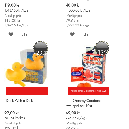
Finland)
i
Special
Special
119,00 kr
40,00 kr
varukorgen
Price
Price
1,487.50
kr/kgs
1,000.00
kr/kgs
Vanligt pris
Vanligt pris
149,00 kr
79,69 kr
1,862.50
kr/kgs
1,992.25
kr/kgs
SPARA
LÄGG
SPARA
LÄGG
PÅ
TILL
PÅ
TILL
-13%
-23%
ÖNSKELISTAN
JÄMFÖR
ÖNSKELISTAN
JÄMFÖR
Parasta ennen / Bäst före 31 mars 2028
Duck With a Dick
Gummy Condoms
Lägg
godisar 10st
till
i
Special
Special
99,00 kr
69,00 kr
varukorgen
Price
Price
761.54
kr/kgs
726.32
kr/kgs
Vanligt pris
Vanligt pris
129,00 kr
79,69 kr