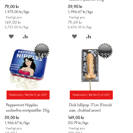
Special
Special
79,00 kr
59,90 kr
Price
Price
1,975.00
kr/kgs
1,996.67
kr/kgs
Vanligt pris
Vanligt pris
149,00 kr
79,69 kr
3,725.00
kr/kgs
2,656.33
kr/kgs
SPARA
LÄGG
SPARA
LÄGG
PÅ
TILL
PÅ
TILL
-14%
-25%
ÖNSKELISTAN
JÄMFÖR
ÖNSKELISTAN
JÄMFÖR
Parasta ennen / Bäst före 31 jan. 2027
Parasta ennen / Bäst före 31 juli 2027
Peppermint Nipples
Dick lollipop 17cm (Finnish
sockerfria mintpastiller 30g
size, choklad arom)
Special
Special
59,00 kr
149,00 kr
Price
Price
1,966.67
kr/kgs
513.79
kr/kgs
Vanligt pris
Vanligt pris