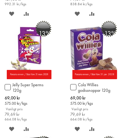
992.31
kr/kgs
838.84
kr/kgs
SPARA
LÄGG
SPARA
LÄGG
PÅ
TILL
PÅ
TILL
-13%
-13%
ÖNSKELISTAN
JÄMFÖR
ÖNSKELISTAN
JÄMFÖR
Parasta ennen / Bäst före 31 mars 2028
Parasta ennen / Bäst före 31 jan. 2028
Jelly Super Sperms
Cola Willies
Lägg
Lägg
120g
godissnoppar 120g
till
till
i
i
Special
Special
69,00 kr
69,00 kr
varukorgen
varukorgen
Price
Price
575.00
kr/kgs
575.00
kr/kgs
Vanligt pris
Vanligt pris
79,69 kr
79,69 kr
664.08
kr/kgs
664.08
kr/kgs
SPARA
LÄGG
SPARA
LÄGG