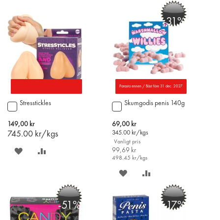
PÅ
TILL
PÅ
TILL
-31%
ÖNSKELISTAN
JÄMFÖR
ÖNSKELISTAN
JÄMFÖR
Parasta ennen / Bäst före 31 dec. 2027
Stresstickles
Skumgodis penis 140g
Lägg
Lägg
till
till
i
i
Special
149,00 kr
69,00 kr
varukorgen
varukorgen
Price
745.00
kr/kgs
345.00
kr/kgs
Vanligt pris
SPARA
LÄGG
99,69 kr
498.45
kr/kgs
PÅ
TILL
SPARA
LÄGG
ÖNSKELISTAN
JÄMFÖR
PÅ
TILL
-51%
-17%
ÖNSKELISTAN
JÄMFÖR