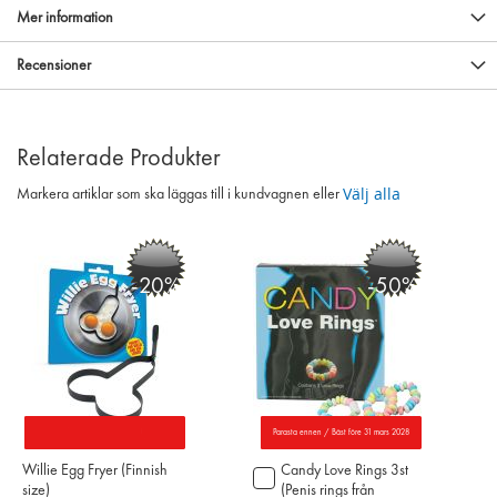
Mer information
Recensioner
Relaterade Produkter
Välj alla
Markera artiklar som ska läggas till i kundvagnen eller
-20%
-50%
Parasta ennen / Bäst före 31 mars 2028
Willie Egg Fryer (Finnish
Candy Love Rings 3st
Lägg
size)
(Penis rings från
till