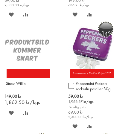
69,00 kr
199,00 kr
2,300.00
kr/kgs
686.21
kr/kgs
SPARA
LÄGG
SPARA
LÄGG
PÅ
TILL
PÅ
TILL
-14%
ÖNSKELISTAN
JÄMFÖR
ÖNSKELISTAN
JÄMFÖR
Parasta ennen / Bäst före 30 juni 2027
Stress Willie
Peppermint Peckers
Lägg
sockerfri pastiller 30g
till
i
Special
149,00 kr
59,00 kr
varukorgen
Price
1,862.50
kr/kgs
1,966.67
kr/kgs
Vanligt pris
SPARA
LÄGG
69,00 kr
2,300.00
kr/kgs
PÅ
TILL
SPARA
LÄGG
ÖNSKELISTAN
JÄMFÖR