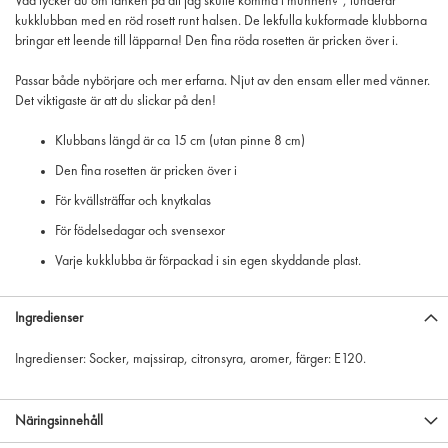
Vad tycker du om tanken på att jag skulle komma i munnen?", funderar
kukklubban med en röd rosett runt halsen. De lekfulla kukformade klubborna
bringar ett leende till läpparna! Den fina röda rosetten är pricken över i.
Passar både nybörjare och mer erfarna. Njut av den ensam eller med vänner.
Det viktigaste är att du slickar på den!
Klubbans längd är ca 15 cm (utan pinne 8 cm)
Den fina rosetten är pricken över i
För kvällsträffar och knytkalas
För födelsedagar och svensexor
Varje kukklubba är förpackad i sin egen skyddande plast.
Ingredienser
Ingredienser: Socker, majssirap, citronsyra, aromer, färger: E120.
Näringsinnehåll