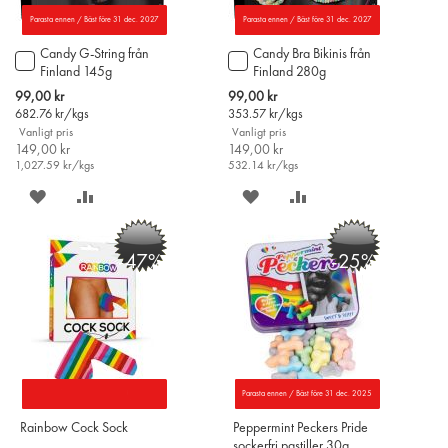
Parasta ennen / Bäst före 31 dec. 2027
Parasta ennen / Bäst före 31 dec. 2027
Candy G-String från
Candy Bra Bikinis från
Lägg
Lägg
Finland 145g
Finland 280g
till
till
i
i
Special
Special
99,00 kr
99,00 kr
varukorgen
varukorgen
Price
Price
682.76
kr/kgs
353.57
kr/kgs
Vanligt pris
Vanligt pris
149,00 kr
149,00 kr
1,027.59
kr/kgs
532.14
kr/kgs
SPARA
LÄGG
SPARA
LÄGG
PÅ
TILL
PÅ
TILL
-47%
-25%
ÖNSKELISTAN
JÄMFÖR
ÖNSKELISTAN
JÄMFÖR
Parasta ennen / Bäst före 31 dec. 2025
Rainbow Cock Sock
Peppermint Peckers Pride
sockerfri pastiller 30g