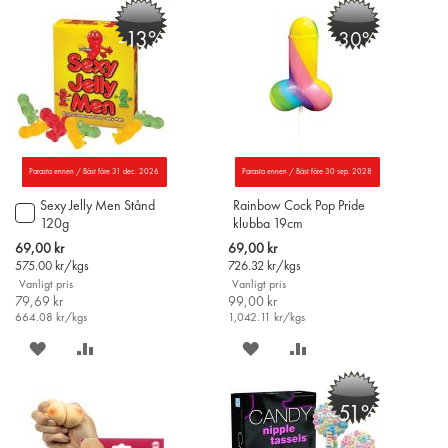
PÅ
TILL
-13%
-30%
ÖNSKELISTAN
JÄMFÖR
Parasta ennen / Bäst före 31 dec. 2026
Parasta ennen / Bäst före 30 sep. 2028
Sexy Jelly Men Stånd
Rainbow Cock Pop Pride
Lägg
120g
klubba 19cm
till
i
Special
Special
69,00 kr
69,00 kr
varukorgen
Price
Price
575.00
kr/kgs
726.32
kr/kgs
Vanligt pris
Vanligt pris
79,69 kr
99,00 kr
664.08
kr/kgs
1,042.11
kr/kgs
SPARA
LÄGG
SPARA
LÄGG
PÅ
TILL
PÅ
TILL
-51%
ÖNSKELISTAN
JÄMFÖR
ÖNSKELISTAN
JÄMFÖR