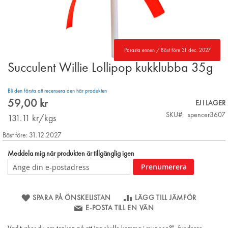
Parasta ennen / Bäst före 31 dec. 2027
Succulent Willie Lollipop kukklubba 35g
Skip
to
the
Bli den första att recensera den här produkten
beginning
59,00 kr
EJ I LAGER
of
SKU
spencer3607
the
131.11
kr/kgs
images
Bäst före: 31.12.2027
gallery
Meddela mig när produkten är tillgänglig igen
Prenumerera
SPARA PÅ ÖNSKELISTAN
LÄGG TILL JÄMFÖR
E-POSTA TILL EN VÄN