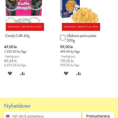
Parasta ennen / Bäst före 30 juni 2025
Parasta ennen / Bäst före 31 jan. 2028
Candy Cuffs 45g
Lillebrors penis pasta
Lägg
200g
till
i
Special
Special
49,00 kr
99,00 kr
varukorgen
Price
Price
1,225.00
kr/kgs
495.00
kr/kgs
Vanligt pris
Vanligt pris
99,69 kr
119,00 kr
2,492.25
kr/kgs
595.00
kr/kgs
SPARA
LÄGG
SPARA
LÄGG
PÅ
TILL
PÅ
TILL
ÖNSKELISTAN
JÄMFÖR
ÖNSKELISTAN
JÄMFÖR
Nyhetsbrev
Prenumerera
Prenumerera