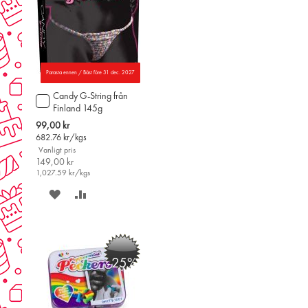
Parasta ennen / Bäst före 31 dec. 2027
Candy G-String från
Lägg
Finland 145g
till
i
Special
99,00 kr
varukorgen
Price
682.76
kr/kgs
Vanligt pris
149,00 kr
1,027.59
kr/kgs
SPARA
LÄGG
PÅ
TILL
ÖNSKELISTAN
JÄMFÖR
-25%