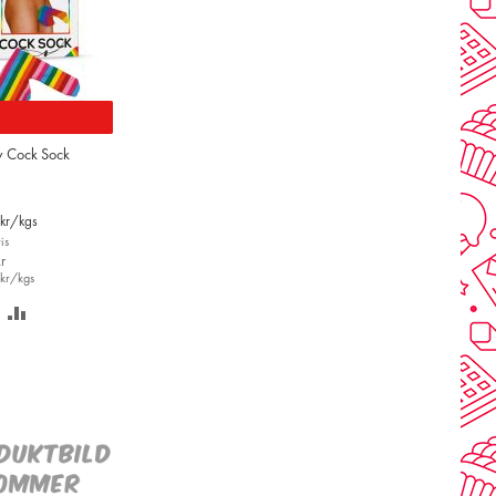
 Cock Sock
kr/kgs
is
r
kr/kgs
PARA
LÄGG
Å
TILL
NSKELISTAN
JÄMFÖR