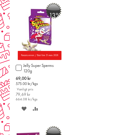
ÖNSKELISTAN
JÄMFÖR
-13%
Parasta ennen / Bäst före 31 mars 2028
Jelly Super Sperms
Lägg
120g
till
i
Special
69,00 kr
varukorgen
Price
575.00
kr/kgs
Vanligt pris
79,69 kr
664.08
kr/kgs
SPARA
LÄGG
PÅ
TILL
ÖNSKELISTAN
JÄMFÖR