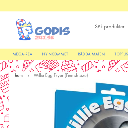
Skip
to
Content
Sök
MEGA-REA
NYINKOMMET
RÄDDA MATEN
TOPPLI
hem
Willie Egg Fryer (Finnish size)
Skip
to
the
end
of
the
images
gallery