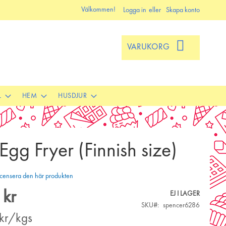
Välkommen!
Logga in
Skapa konto
VARUKORG
L
HEM
HUSDJUR
 Egg Fryer (Finnish size)
 recensera den här produkten
 kr
EJ I LAGER
SKU
spencer6286
kr/kgs