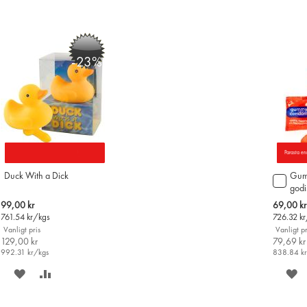
-23%
Parasta en
Duck With a Dick
Gum
Lägg
godi
till
i
Special
Special
99,00 kr
69,00 kr
varu
Price
Price
761.54
kr/kgs
726.32
kr
Vanligt pris
Vanligt pr
129,00 kr
79,69 kr
992.31
kr/kgs
838.84
k
SPARA
LÄGG
S
PÅ
TILL
P