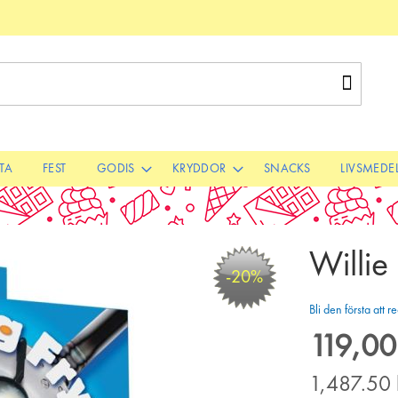
Sök
STA
FEST
GODIS
KRYDDOR
SNACKS
LIVSMEDE
Willie
-20%
Bli den första att
119,00
Special
Price
1,487.50