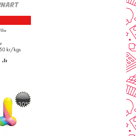
illie
r
.50
kr/kgs
PARA
LÄGG
Å
TILL
NSKELISTAN
JÄMFÖR
-30%