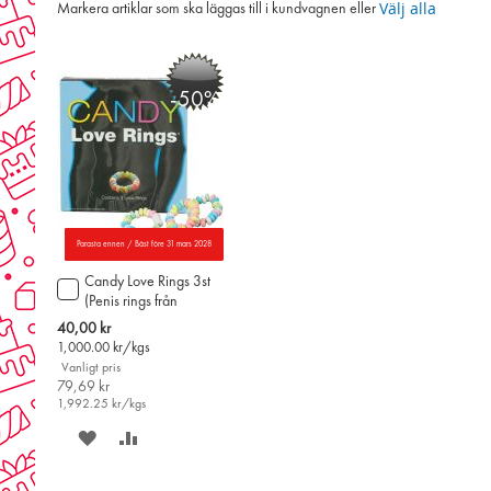
Välj alla
Markera artiklar som ska läggas till i kundvagnen eller
-50%
Parasta ennen / Bäst före 31 mars 2028
Candy Love Rings 3st
Lägg
(Penis rings från
till
Finland)
i
Special
40,00 kr
varukorgen
Price
1,000.00
kr/kgs
Vanligt pris
79,69 kr
1,992.25
kr/kgs
SPARA
LÄGG
PÅ
TILL