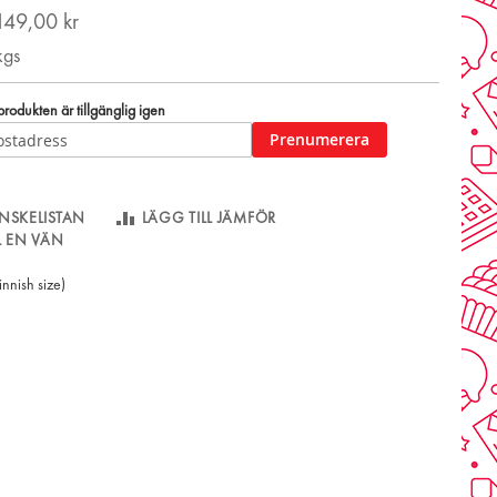
149,00 kr
kgs
odukten är tillgänglig igen
Prenumerera
NSKELISTAN
LÄGG TILL JÄMFÖR
LL EN VÄN
innish size)