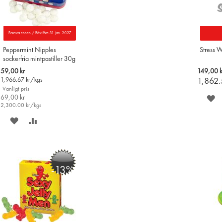
Parasta ennen / Bäst före 31 jan. 2027
Peppermint Nipples
Stress W
sockerfria mintpastiller 30g
Special
59,00 kr
149,00 k
Price
1,966.67
kr/kgs
1,862
Vanligt pris
69,00 kr
S
2,300.00
kr/kgs
P
SPARA
LÄGG
Ö
PÅ
TILL
ÖNSKELISTAN
JÄMFÖR
-13%