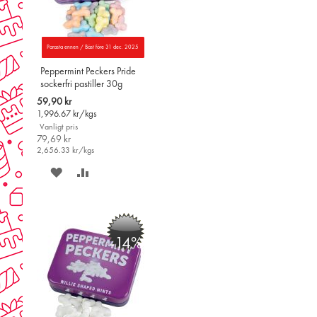
Parasta ennen / Bäst före 31 dec. 2025
Peppermint Peckers Pride
sockerfri pastiller 30g
Special
59,90 kr
Price
1,996.67
kr/kgs
Vanligt pris
79,69 kr
2,656.33
kr/kgs
SPARA
LÄGG
PÅ
TILL
ÖNSKELISTAN
JÄMFÖR
-14%