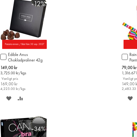
-12%
Parasta ennen / Bäst före 30 sep. 2027
Edible Anus
Rai
Lägg
Lägg
Chokladpraliner 42g
Pants
till
till
i
i
Special
Special
149,00 kr
79,00 kr
varukorgen
varu
Price
Price
3,725.00
kr/kgs
1,316.67
Vanligt pris
Vanligt pr
169,00 kr
149,00 k
4,225.00
kr/kgs
2,483.33
SPARA
LÄGG
S
PÅ
TILL
P
ÖNSKELISTAN
JÄMFÖR
Ö
-34%