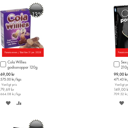
ÖNSKELISTAN
JÄMFÖR
Ö
-13%
Parasta ennen / Bäst före 31 jan. 2028
Parasta en
Cola Willies
Sex 
Lägg
Lägg
godissnoppar 120g
210
till
till
i
i
Special
Special
69,00 kr
99,00 kr
varukorgen
varu
Price
Price
575.00
kr/kgs
471.43
kr
Vanligt pris
Vanligt pr
79,69 kr
149,00 k
664.08
kr/kgs
709.52
kr
SPARA
LÄGG
S
PÅ
TILL
P
ÖNSKELISTAN
JÄMFÖR
Ö