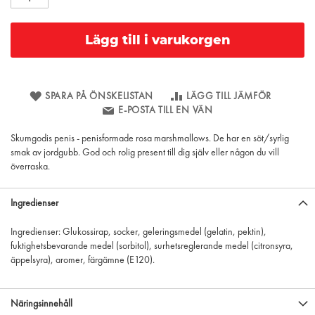
Lägg till i varukorgen
SPARA PÅ ÖNSKELISTAN
LÄGG TILL JÄMFÖR
E-POSTA TILL EN VÄN
Skumgodis penis - penisformade rosa marshmallows. De har en söt/syrlig
smak av jordgubb. God och rolig present till dig själv eller någon du vill
överraska.
Ingredienser
Ingredienser: Glukossirap, socker, geleringsmedel (gelatin, pektin),
fuktighetsbevarande medel (sorbitol), surhetsreglerande medel (citronsyra,
äppelsyra), aromer, färgämne (E120).
Näringsinnehåll