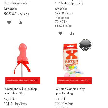
Finnish size, dark
Festsnoppar 120g
till
chocolate)
i
Special
149,00 kr
69,00 kr
varukorgen
Price
505.08
kr/kgs
575.00
kr/kgs
Vanligt pris
SPARA
LÄGG
79,69 kr
664.08
kr/kgs
PÅ
TILL
SPARA
LÄGG
ÖNSKELISTAN
JÄMFÖR
PÅ
TILL
-86%
ÖNSKELISTAN
JÄMFÖR
Parasta ennen / Bäst före 31 dec. 2027
Parasta ennen / Bäst före 31 dec. 2024
Succulent Willie Lollipop
X-Rated Candies Dirty
kukklubba 35g
pastilles 45g
Special
59,00 kr
10,00 kr
Price
131.11
kr/kgs
250.00
kr/kgs