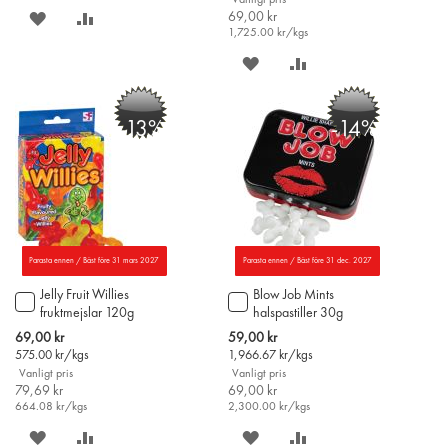
Vanligt pris
SPARA
LÄGG
69,00 kr
1,725.00
kr/kgs
PÅ
TILL
SPARA
LÄGG
ÖNSKELISTAN
JÄMFÖR
PÅ
TILL
-13%
-14%
ÖNSKELISTAN
JÄMFÖR
Parasta ennen / Bäst före 31 mars 2027
Parasta ennen / Bäst före 31 dec. 2027
Jelly Fruit Willies
Blow Job Mints
Lägg
Lägg
fruktmejslar 120g
halspastiller 30g
till
till
i
i
Special
Special
69,00 kr
59,00 kr
varukorgen
varukorgen
Price
Price
575.00
kr/kgs
1,966.67
kr/kgs
Vanligt pris
Vanligt pris
79,69 kr
69,00 kr
664.08
kr/kgs
2,300.00
kr/kgs
SPARA
LÄGG
SPARA
LÄGG