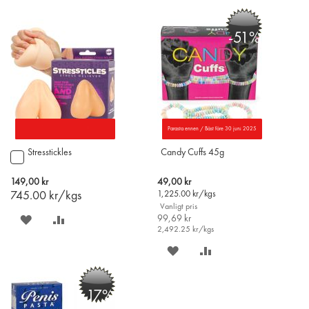
PÅ
TILL
PÅ
TILL
-51%
ÖNSKELISTAN
JÄMFÖR
ÖNSKELISTAN
JÄMFÖR
Parasta ennen / Bäst före 30 juni 2025
Stresstickles
Candy Cuffs 45g
Lägg
till
i
Special
149,00 kr
49,00 kr
varukorgen
Price
745.00
kr/kgs
1,225.00
kr/kgs
Vanligt pris
SPARA
LÄGG
99,69 kr
2,492.25
kr/kgs
PÅ
TILL
SPARA
LÄGG
ÖNSKELISTAN
JÄMFÖR
PÅ
TILL
-17%
ÖNSKELISTAN
JÄMFÖR