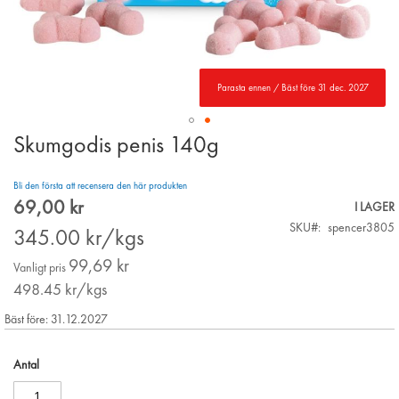
Parasta ennen / Bäst före 31 dec. 2027
Skumgodis penis 140g
Skip
to
the
Bli den första att recensera den här produkten
beginning
69,00 kr
Special
I LAGER
of
Price
SKU
spencer3805
the
345.00
kr/kgs
images
99,69 kr
gallery
Vanligt pris
498.45
kr/kgs
Bäst före: 31.12.2027
Antal