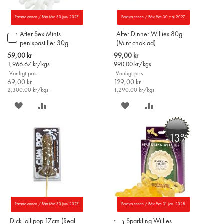
Parasta ennen / Bäst före 30 juni 2027
Parasta ennen / Bäst före 30 maj 2027
After Sex Mints
After Dinner Willies 80g
Lägg
penispastiller 30g
(Mint choklad)
till
i
Special
Special
59,00 kr
99,00 kr
varukorgen
Price
Price
1,966.67
kr/kgs
990.00
kr/kgs
Vanligt pris
Vanligt pris
69,00 kr
129,00 kr
2,300.00
kr/kgs
1,290.00
kr/kgs
SPARA
LÄGG
SPARA
LÄGG
PÅ
TILL
PÅ
TILL
-13%
ÖNSKELISTAN
JÄMFÖR
ÖNSKELISTAN
JÄMFÖR
Parasta ennen / Bäst före 30 juni 2027
Parasta ennen / Bäst före 31 jan. 2028
Dick lollipop 17cm (Real
Sparkling Willies
Lägg