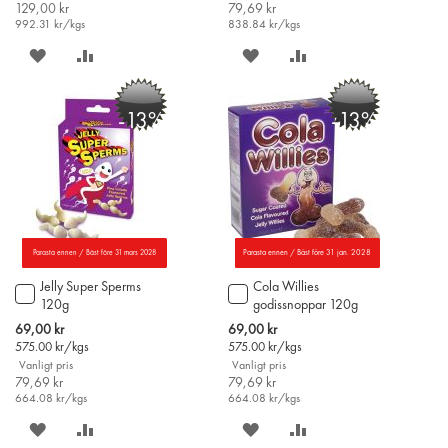
129,00 kr
79,69 kr
992.31
kr/kgs
838.84
kr/kgs
SPARA
LÄGG
SPARA
LÄGG
PÅ
TILL
PÅ
TILL
-13%
-13%
ÖNSKELISTAN
JÄMFÖR
ÖNSKELISTAN
JÄMFÖR
Parasta ennen / Bäst före 31 mars 2028
Parasta ennen / Bäst före 31 jan. 2028
Jelly Super Sperms
Cola Willies
Lägg
Lägg
120g
godissnoppar 120g
till
till
i
i
Special
Special
69,00 kr
69,00 kr
varukorgen
varukorgen
Price
Price
575.00
kr/kgs
575.00
kr/kgs
Vanligt pris
Vanligt pris
79,69 kr
79,69 kr
664.08
kr/kgs
664.08
kr/kgs
SPARA
LÄGG
SPARA
LÄGG