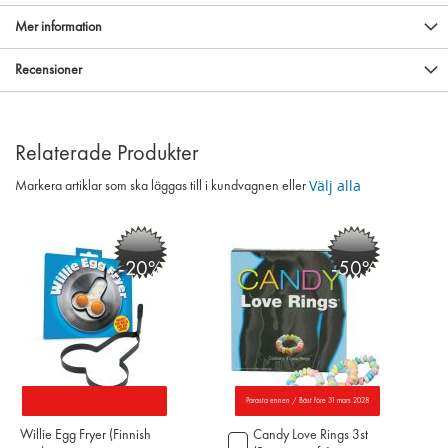
Mer information
Recensioner
Relaterade Produkter
Välj alla
Markera artiklar som ska läggas till i kundvagnen eller
-20%
-50%
Parasta ennen / Bäst före 31 mars 2028
Willie Egg Fryer (Finnish
Candy Love Rings 3st
Lägg