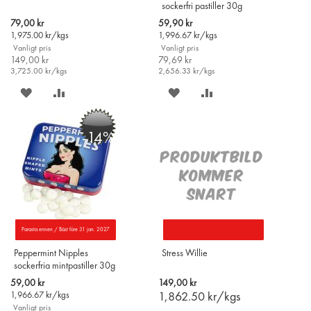
sockerfri pastiller 30g
Special
Special
79,00 kr
59,90 kr
Price
Price
1,975.00
kr/kgs
1,996.67
kr/kgs
Vanligt pris
Vanligt pris
149,00 kr
79,69 kr
3,725.00
kr/kgs
2,656.33
kr/kgs
SPARA
LÄGG
SPARA
LÄGG
PÅ
TILL
PÅ
TILL
-14%
ÖNSKELISTAN
JÄMFÖR
ÖNSKELISTAN
JÄMFÖR
Parasta ennen / Bäst före 31 jan. 2027
Peppermint Nipples
Stress Willie
sockerfria mintpastiller 30g
Special
59,00 kr
149,00 kr
Price
1,966.67
kr/kgs
1,862.50
kr/kgs
Vanligt pris