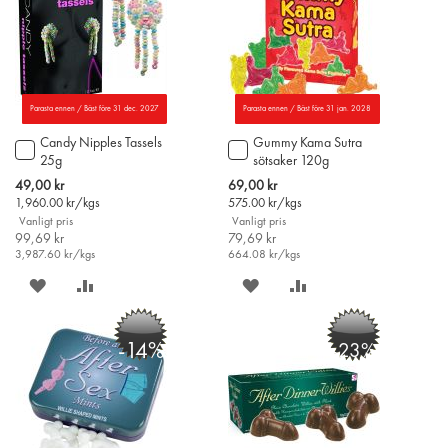
Parasta ennen / Bäst före 31 dec. 2027
Parasta ennen / Bäst före 31 jan. 2028
Candy Nipples Tassels
Gummy Kama Sutra
Lägg
Lägg
25g
sötsaker 120g
till
till
i
i
Special
Special
49,00 kr
69,00 kr
varukorgen
varukorgen
Price
Price
1,960.00
kr/kgs
575.00
kr/kgs
Vanligt pris
Vanligt pris
99,69 kr
79,69 kr
3,987.60
kr/kgs
664.08
kr/kgs
SPARA
LÄGG
SPARA
LÄGG
PÅ
TILL
PÅ
TILL
-14%
-23%
ÖNSKELISTAN
JÄMFÖR
ÖNSKELISTAN
JÄMFÖR