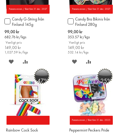
Parasta ennen / Bäst före 31 dec. 2027
Parasta ennen / Bäst före 31 dec. 2027
Candy G-String från
Candy Bra Bikinis från
Lägg
Lägg
Finland 145g
Finland 280g
till
till
i
i
Special
Special
99,00 kr
99,00 kr
varukorgen
varukorgen
Price
Price
682.76
kr/kgs
353.57
kr/kgs
Vanligt pris
Vanligt pris
149,00 kr
149,00 kr
1,027.59
kr/kgs
532.14
kr/kgs
SPARA
LÄGG
SPARA
LÄGG
PÅ
TILL
PÅ
TILL
-47%
-25%
ÖNSKELISTAN
JÄMFÖR
ÖNSKELISTAN
JÄMFÖR
Parasta ennen / Bäst före 31 dec. 2025
Rainbow Cock Sock
Peppermint Peckers Pride