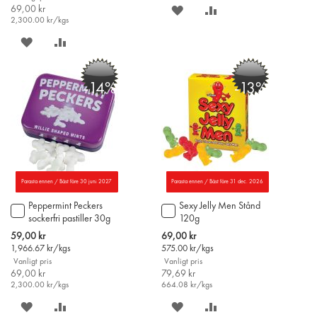
69,00 kr
SPARA
LÄGG
2,300.00
kr/kgs
PÅ
TILL
SPARA
LÄGG
ÖNSKELISTAN
JÄMFÖR
PÅ
TILL
-14%
-13%
ÖNSKELISTAN
JÄMFÖR
Parasta ennen / Bäst före 30 juni 2027
Parasta ennen / Bäst före 31 dec. 2026
Peppermint Peckers
Sexy Jelly Men Stånd
Lägg
Lägg
sockerfri pastiller 30g
120g
till
till
i
i
Special
Special
59,00 kr
69,00 kr
varukorgen
varukorgen
Price
Price
1,966.67
kr/kgs
575.00
kr/kgs
Vanligt pris
Vanligt pris
69,00 kr
79,69 kr
2,300.00
kr/kgs
664.08
kr/kgs
SPARA
LÄGG
SPARA
LÄGG