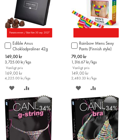
Parasta ennen / Bäst före 30 sep. 2027
Edible Anus
Rainbow Mens Sexy
Lägg
Lägg
Chokladpraliner 42g
Pants (Finnish style)
till
till
i
i
Special
Special
149,00 kr
79,00 kr
varukorgen
varukorgen
Price
Price
3,725.00
kr/kgs
1,316.67
kr/kgs
Vanligt pris
Vanligt pris
169,00 kr
149,00 kr
4,225.00
kr/kgs
2,483.33
kr/kgs
SPARA
LÄGG
SPARA
LÄGG
PÅ
TILL
PÅ
TILL
-34%
-34%
ÖNSKELISTAN
JÄMFÖR
ÖNSKELISTAN
JÄMFÖR