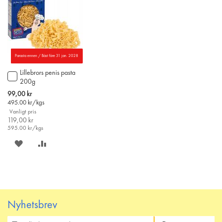
Parasta ennen / Bäst före 31 jan. 2028
Lillebrors penis pasta
Lägg
200g
till
i
Special
99,00 kr
varukorgen
Price
495.00
kr/kgs
Vanligt pris
119,00 kr
595.00
kr/kgs
SPARA
LÄGG
PÅ
TILL
ÖNSKELISTAN
JÄMFÖR
Nyhetsbrev
Prenumerera