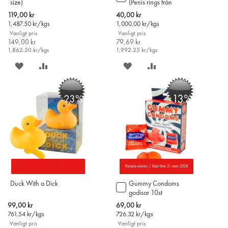
size)
(Penis rings från
till
Finland)
i
Special
Special
119,00 kr
40,00 kr
varukorgen
Price
Price
1,487.50
kr/kgs
1,000.00
kr/kgs
Vanligt pris
Vanligt pris
149,00 kr
79,69 kr
1,862.50
kr/kgs
1,992.25
kr/kgs
SPARA
LÄGG
SPARA
LÄGG
PÅ
TILL
PÅ
TILL
-13%
-23%
ÖNSKELISTAN
JÄMFÖR
ÖNSKELISTAN
JÄMFÖR
Parasta ennen / Bäst före 31 mars 2028
Duck With a Dick
Gummy Condoms
Lägg
godisar 10st
till
i
Special
Special
99,00 kr
69,00 kr
varukorgen
Price
Price
761.54
kr/kgs
726.32
kr/kgs
Vanligt pris
Vanligt pris