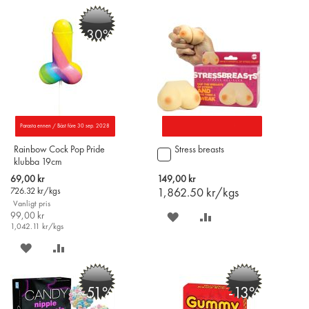
PÅ
TILL
PÅ
TILL
-30%
ÖNSKELISTAN
JÄMFÖR
ÖNSKELISTAN
JÄMFÖR
Parasta ennen / Bäst före 30 sep. 2028
Rainbow Cock Pop Pride
Stress breasts
Lägg
klubba 19cm
till
i
Special
69,00 kr
149,00 kr
varukorgen
Price
726.32
kr/kgs
1,862.50
kr/kgs
Vanligt pris
99,00 kr
SPARA
LÄGG
1,042.11
kr/kgs
PÅ
TILL
SPARA
LÄGG
ÖNSKELISTAN
JÄMFÖR
PÅ
TILL
-51%
-13%
ÖNSKELISTAN
JÄMFÖR