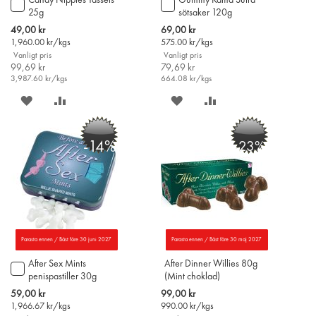
Candy Nipples Tassels
Gummy Kama Sutra
Lägg
Lägg
25g
sötsaker 120g
till
till
i
i
Special
Special
49,00 kr
69,00 kr
varukorgen
varukorgen
Price
Price
1,960.00
kr/kgs
575.00
kr/kgs
Vanligt pris
Vanligt pris
99,69 kr
79,69 kr
3,987.60
kr/kgs
664.08
kr/kgs
SPARA
LÄGG
SPARA
LÄGG
PÅ
TILL
PÅ
TILL
-14%
-23%
ÖNSKELISTAN
JÄMFÖR
ÖNSKELISTAN
JÄMFÖR
Parasta ennen / Bäst före 30 juni 2027
Parasta ennen / Bäst före 30 maj 2027
After Sex Mints
After Dinner Willies 80g
Lägg
penispastiller 30g
(Mint choklad)
till
i
Special
Special
59,00 kr
99,00 kr
varukorgen
Price
Price
1,966.67
kr/kgs
990.00
kr/kgs