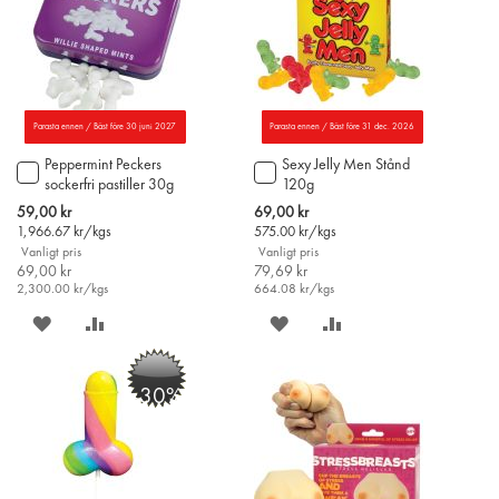
Parasta ennen / Bäst före 30 juni 2027
Parasta ennen / Bäst före 31 dec. 2026
Peppermint Peckers
Sexy Jelly Men Stånd
Lägg
Lägg
sockerfri pastiller 30g
120g
till
till
i
i
Special
Special
59,00 kr
69,00 kr
varukorgen
varukorgen
Price
Price
1,966.67
kr/kgs
575.00
kr/kgs
Vanligt pris
Vanligt pris
69,00 kr
79,69 kr
2,300.00
kr/kgs
664.08
kr/kgs
SPARA
LÄGG
SPARA
LÄGG
PÅ
TILL
PÅ
TILL
-30%
ÖNSKELISTAN
JÄMFÖR
ÖNSKELISTAN
JÄMFÖR