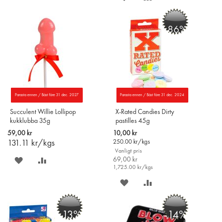
ÖNSKELISTAN
JÄMFÖR
PÅ
TILL
-86%
ÖNSKELISTAN
JÄMFÖR
Parasta ennen / Bäst före 31 dec. 2027
Parasta ennen / Bäst före 31 dec. 2024
Succulent Willie Lollipop
X-Rated Candies Dirty
kukklubba 35g
pastilles 45g
Special
59,00 kr
10,00 kr
Price
131.11
kr/kgs
250.00
kr/kgs
Vanligt pris
SPARA
LÄGG
69,00 kr
1,725.00
kr/kgs
PÅ
TILL
SPARA
LÄGG
ÖNSKELISTAN
JÄMFÖR
PÅ
TILL
-13%
-14%
ÖNSKELISTAN
JÄMFÖR