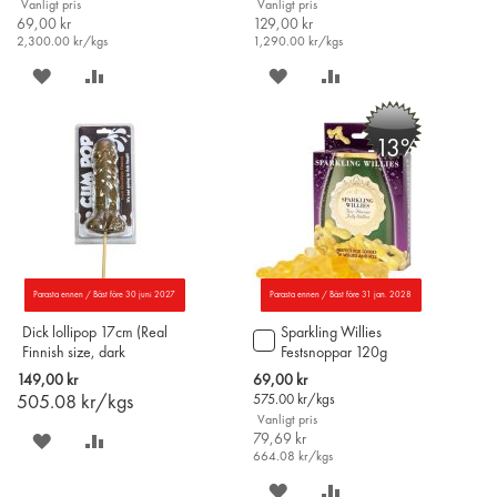
Vanligt pris
Vanligt pris
69,00 kr
129,00 kr
2,300.00
kr/kgs
1,290.00
kr/kgs
SPARA
LÄGG
SPARA
LÄGG
PÅ
TILL
PÅ
TILL
-13%
ÖNSKELISTAN
JÄMFÖR
ÖNSKELISTAN
JÄMFÖR
Parasta ennen / Bäst före 30 juni 2027
Parasta ennen / Bäst före 31 jan. 2028
Dick lollipop 17cm (Real
Sparkling Willies
Lägg
Finnish size, dark
Festsnoppar 120g
till
chocolate)
i
Special
149,00 kr
69,00 kr
varukorgen
Price
505.08
kr/kgs
575.00
kr/kgs
Vanligt pris
SPARA
LÄGG
79,69 kr
664.08
kr/kgs
PÅ
TILL
SPARA
LÄGG