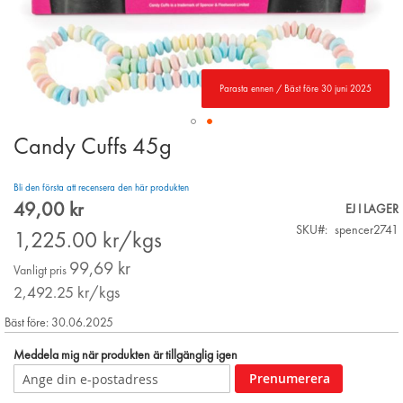
Parasta ennen / Bäst före 30 juni 2025
Candy Cuffs 45g
Skip
to
the
Bli den första att recensera den här produkten
beginning
49,00 kr
Special
EJ I LAGER
of
Price
SKU
spencer2741
the
1,225.00
kr/kgs
images
99,69 kr
gallery
Vanligt pris
2,492.25
kr/kgs
Bäst före: 30.06.2025
Meddela mig när produkten är tillgänglig igen
Prenumerera