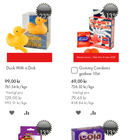
PÅ
TILL
PÅ
TILL
-13%
-23%
ÖNSKELISTAN
JÄMFÖR
ÖNSKELISTAN
JÄMFÖR
Parasta ennen / Bäst före 31 mars 2028
Duck With a Dick
Gummy Condoms
Lägg
godisar 10st
till
i
Special
Special
99,00 kr
69,00 kr
varukorgen
Price
Price
761.54
kr/kgs
726.32
kr/kgs
Vanligt pris
Vanligt pris
129,00 kr
79,69 kr
992.31
kr/kgs
838.84
kr/kgs
SPARA
LÄGG
SPARA
LÄGG
PÅ
TILL
PÅ
TILL
-13%
-13%
ÖNSKELISTAN
JÄMFÖR
ÖNSKELISTAN
JÄMFÖR