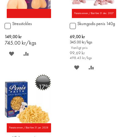
Parasta ennen / Bäst före 31 dec. 2027
Stresstickles
Skumgodis penis 140g
Lägg
Lägg
till
till
i
i
Special
149,00 kr
69,00 kr
varukorgen
varukorgen
Price
745.00
kr/kgs
345.00
kr/kgs
Vanligt pris
SPARA
LÄGG
99,69 kr
498.45
kr/kgs
PÅ
TILL
SPARA
LÄGG
ÖNSKELISTAN
JÄMFÖR
PÅ
TILL
-17%
ÖNSKELISTAN
JÄMFÖR
Parasta ennen / Bäst före 31 jan. 2028