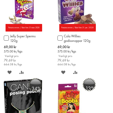
Parasta ennen / Bäst före 31 mars 2028
Parasta ennen / Bäst före 31 jan. 2028
Jelly Super Sperms
Cola Willies
Lägg
Lägg
120g
godissnoppar 120g
till
till
i
i
Special
Special
69,00 kr
69,00 kr
varukorgen
varukorgen
Price
Price
575.00
kr/kgs
575.00
kr/kgs
Vanligt pris
Vanligt pris
79,69 kr
79,69 kr
664.08
kr/kgs
664.08
kr/kgs
SPARA
LÄGG
SPARA
LÄGG
PÅ
TILL
PÅ
TILL
-13%
-34%
ÖNSKELISTAN
JÄMFÖR
ÖNSKELISTAN
JÄMFÖR