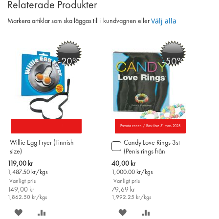
Relaterade Produkter
Välj alla
Markera artiklar som ska läggas till i kundvagnen eller
-20%
-50%
Parasta ennen / Bäst före 31 mars 2028
Willie Egg Fryer (Finnish
Candy Love Rings 3st
Lägg
size)
(Penis rings från
till
Finland)
i
Special
Special
119,00 kr
40,00 kr
varukorgen
Price
Price
1,487.50
kr/kgs
1,000.00
kr/kgs
Vanligt pris
Vanligt pris
149,00 kr
79,69 kr
1,862.50
kr/kgs
1,992.25
kr/kgs
SPARA
LÄGG
SPARA
LÄGG