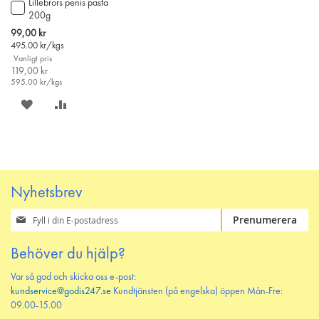
Lillebrors penis pasta
Lägg
200g
till
i
Special
99,00 kr
varukorgen
Price
495.00
kr/kgs
Vanligt pris
119,00 kr
595.00
kr/kgs
SPARA
LÄGG
PÅ
TILL
ÖNSKELISTAN
JÄMFÖR
Nyhetsbrev
Prenumerera
Prenumerera
på
vårt
Behöver du hjälp?
nyhetsbrev
Var så god och skicka oss e-post:
kundservice@godis247.se
Kundtjänsten (på engelska) öppen Mån-Fre:
09.00-15.00