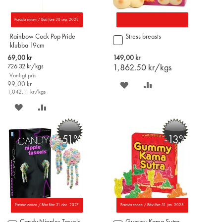
Parasta ennen / Bäst före 30 sep. 2028
Rainbow Cock Pop Pride
Stress breasts
Lägg
klubba 19cm
till
i
Special
69,00 kr
149,00 kr
varukorgen
Price
726.32
kr/kgs
1,862.50
kr/kgs
Vanligt pris
99,00 kr
SPARA
LÄGG
1,042.11
kr/kgs
PÅ
TILL
SPARA
LÄGG
ÖNSKELISTAN
JÄMFÖR
PÅ
TILL
-51%
-13%
ÖNSKELISTAN
JÄMFÖR
Parasta ennen / Bäst före 31 dec. 2027
Parasta ennen / Bäst före 31 jan. 2028