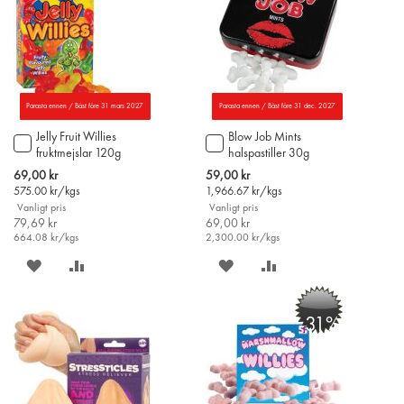
Parasta ennen / Bäst före 31 mars 2027
Parasta ennen / Bäst före 31 dec. 2027
Jelly Fruit Willies
Blow Job Mints
Lägg
Lägg
fruktmejslar 120g
halspastiller 30g
till
till
i
i
Special
Special
69,00 kr
59,00 kr
varukorgen
varukorgen
Price
Price
575.00
kr/kgs
1,966.67
kr/kgs
Vanligt pris
Vanligt pris
79,69 kr
69,00 kr
664.08
kr/kgs
2,300.00
kr/kgs
SPARA
LÄGG
SPARA
LÄGG
PÅ
TILL
PÅ
TILL
-31%
ÖNSKELISTAN
JÄMFÖR
ÖNSKELISTAN
JÄMFÖR