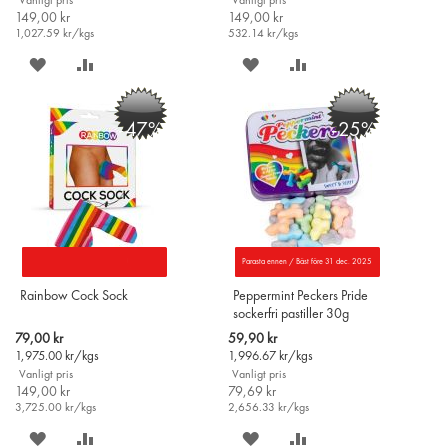
Vanligt pris
Vanligt pris
149,00 kr
149,00 kr
1,027.59
kr/kgs
532.14
kr/kgs
SPARA
LÄGG
SPARA
LÄGG
PÅ
TILL
PÅ
TILL
-47%
-25%
ÖNSKELISTAN
JÄMFÖR
ÖNSKELISTAN
JÄMFÖR
Parasta ennen / Bäst före 31 dec. 2025
Rainbow Cock Sock
Peppermint Peckers Pride
sockerfri pastiller 30g
Special
Special
79,00 kr
59,90 kr
Price
Price
1,975.00
kr/kgs
1,996.67
kr/kgs
Vanligt pris
Vanligt pris
149,00 kr
79,69 kr
3,725.00
kr/kgs
2,656.33
kr/kgs
SPARA
LÄGG
SPARA
LÄGG