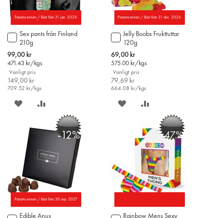
Parasta ennen / Bäst före 31 jan. 2028
Parasta ennen / Bäst före 31 dec. 2026
Sex pants från Finland
Jelly Boobs Frukttuttar
Lägg
Lägg
210g
120g
till
till
i
i
Special
Special
99,00 kr
69,00 kr
varukorgen
varukorgen
Price
Price
471.43
kr/kgs
575.00
kr/kgs
Vanligt pris
Vanligt pris
149,00 kr
79,69 kr
709.52
kr/kgs
664.08
kr/kgs
SPARA
LÄGG
SPARA
LÄGG
PÅ
TILL
PÅ
TILL
-12%
-47%
ÖNSKELISTAN
JÄMFÖR
ÖNSKELISTAN
JÄMFÖR
Parasta ennen / Bäst före 30 sep. 2027
Edible Anus
Rainbow Mens Sexy
Lägg
Lägg