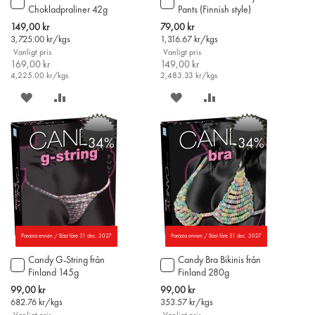
Chokladpraliner 42g
Pants (Finnish style)
till
till
i
i
Special
Special
149,00 kr
79,00 kr
varukorgen
varukorgen
Price
Price
3,725.00
kr/kgs
1,316.67
kr/kgs
Vanligt pris
Vanligt pris
169,00 kr
149,00 kr
4,225.00
kr/kgs
2,483.33
kr/kgs
SPARA
LÄGG
SPARA
LÄGG
PÅ
TILL
PÅ
TILL
-34%
-34%
ÖNSKELISTAN
JÄMFÖR
ÖNSKELISTAN
JÄMFÖR
Parasta ennen / Bäst före 31 dec. 2027
Parasta ennen / Bäst före 31 dec. 2027
Candy G-String från
Candy Bra Bikinis från
Lägg
Lägg
Finland 145g
Finland 280g
till
till
i
i
Special
Special
99,00 kr
99,00 kr
varukorgen
varukorgen
Price
Price
682.76
kr/kgs
353.57
kr/kgs