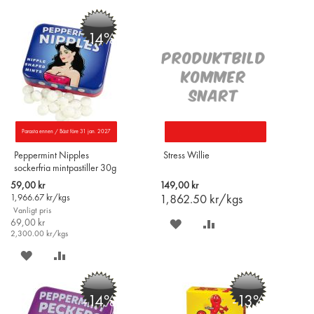
PÅ
TILL
PÅ
TILL
-14%
ÖNSKELISTAN
JÄMFÖR
ÖNSKELISTAN
JÄMFÖR
Parasta ennen / Bäst före 31 jan. 2027
Peppermint Nipples
Stress Willie
sockerfria mintpastiller 30g
Special
59,00 kr
149,00 kr
Price
1,966.67
kr/kgs
1,862.50
kr/kgs
Vanligt pris
69,00 kr
SPARA
LÄGG
2,300.00
kr/kgs
PÅ
TILL
SPARA
LÄGG
ÖNSKELISTAN
JÄMFÖR
PÅ
TILL
-14%
-13%
ÖNSKELISTAN
JÄMFÖR