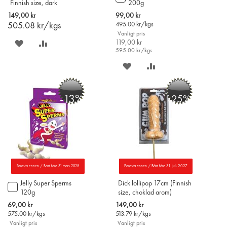
Finnish size, dark
200g
till
chocolate)
i
Special
149,00 kr
99,00 kr
varukorgen
Price
505.08
kr/kgs
495.00
kr/kgs
Vanligt pris
SPARA
LÄGG
119,00 kr
595.00
kr/kgs
PÅ
TILL
SPARA
LÄGG
ÖNSKELISTAN
JÄMFÖR
PÅ
TILL
-13%
-25%
ÖNSKELISTAN
JÄMFÖR
Parasta ennen / Bäst före 31 mars 2028
Parasta ennen / Bäst före 31 juli 2027
Jelly Super Sperms
Dick lollipop 17cm (Finnish
Lägg
120g
size, choklad arom)
till
i
Special
Special
69,00 kr
149,00 kr
varukorgen
Price
Price
575.00
kr/kgs
513.79
kr/kgs
Vanligt pris
Vanligt pris