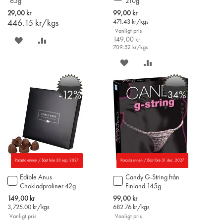
65g
210g
till
i
Special
29,00 kr
99,00 kr
varukorgen
Price
446.15
kr/kgs
471.43
kr/kgs
Vanligt pris
SPARA
LÄGG
149,00 kr
709.52
kr/kgs
PÅ
TILL
SPARA
LÄGG
ÖNSKELISTAN
JÄMFÖR
PÅ
TILL
-12%
-34%
ÖNSKELISTAN
JÄMFÖR
Parasta ennen / Bäst före 30 sep. 2027
Parasta ennen / Bäst före 31 dec. 2027
Edible Anus
Candy G-String från
Lägg
Lägg
Chokladpraliner 42g
Finland 145g
till
till
i
i
Special
Special
149,00 kr
99,00 kr
varukorgen
varukorgen
Price
Price
3,725.00
kr/kgs
682.76
kr/kgs
Vanligt pris
Vanligt pris