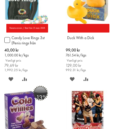
Parasta ennen / Bäst före 31 mars 2028
Candy Love Rings 3st
Duck With a Dick
Lägg
(Penis rings från
till
Finland)
i
Special
Special
40,00 kr
99,00 kr
varukorgen
Price
Price
1,000.00
kr/kgs
761.54
kr/kgs
Vanligt pris
Vanligt pris
79,69 kr
129,00 kr
1,992.25
kr/kgs
992.31
kr/kgs
SPARA
LÄGG
SPARA
LÄGG
PÅ
TILL
PÅ
TILL
-13%
ÖNSKELISTAN
JÄMFÖR
ÖNSKELISTAN
JÄMFÖR