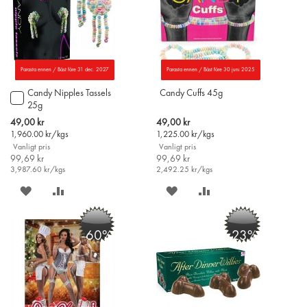
Parasta ennen / Bäst före 31 dec. 2027
Parasta ennen / Bäst före 30 juni 2025
Candy Nipples Tassels
Candy Cuffs 45g
Lägg
25g
till
i
Special
Special
49,00 kr
49,00 kr
varukorgen
Price
Price
1,960.00
kr/kgs
1,225.00
kr/kgs
Vanligt pris
Vanligt pris
99,69 kr
99,69 kr
3,987.60
kr/kgs
2,492.25
kr/kgs
SPARA
LÄGG
SPARA
LÄGG
PÅ
TILL
PÅ
TILL
-60%
-23%
ÖNSKELISTAN
JÄMFÖR
ÖNSKELISTAN
JÄMFÖR