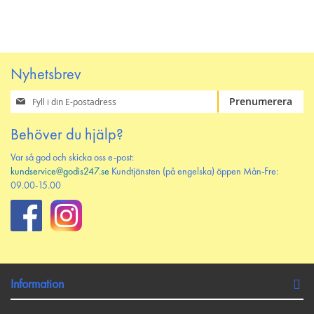
PÅ
TILL
PÅ
TILL
ÖNSKELISTAN
JÄMFÖR
ÖNSKELISTAN
JÄMFÖR
Nyhetsbrev
Prenumerera
Prenumerera
på
vårt
Behöver du hjälp?
nyhetsbrev
Var så god och skicka oss e-post:
kundservice@godis247.se
Kundtjänsten (på engelska) öppen Mån-Fre:
09.00-15.00
Information