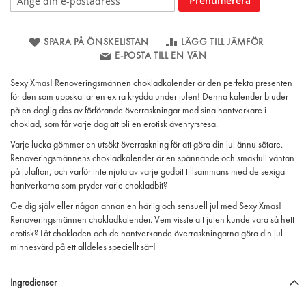
Prenumerera
SPARA PÅ ÖNSKELISTAN
LÄGG TILL JÄMFÖR
E-POSTA TILL EN VÄN
Sexy Xmas! Renoveringsmännen chokladkalender är den perfekta presenten
för den som uppskattar en extra krydda under julen! Denna kalender bjuder
på en daglig dos av förförande överraskningar med sina hantverkare i
choklad, som får varje dag att bli en erotisk äventyrsresa.
Varje lucka gömmer en utsökt överraskning för att göra din jul ännu sötare.
Renoveringsmännens chokladkalender är en spännande och smakfull väntan
på julafton, och varför inte njuta av varje godbit tillsammans med de sexiga
hantverkarna som pryder varje chokladbit?
Ge dig själv eller någon annan en härlig och sensuell jul med Sexy Xmas!
Renoveringsmännen chokladkalender. Vem visste att julen kunde vara så hett
erotisk? Låt chokladen och de hantverkande överraskningarna göra din jul
minnesvärd på ett alldeles speciellt sätt!
Ingredienser