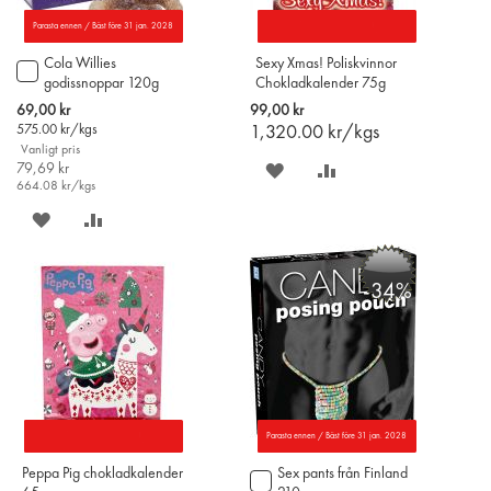
Parasta ennen / Bäst före 31 jan. 2028
Cola Willies
Sexy Xmas! Poliskvinnor
Lägg
godissnoppar 120g
Chokladkalender 75g
till
i
Special
69,00 kr
99,00 kr
varukorgen
Price
575.00
kr/kgs
1,320.00
kr/kgs
Vanligt pris
79,69 kr
SPARA
LÄGG
664.08
kr/kgs
PÅ
TILL
SPARA
LÄGG
ÖNSKELISTAN
JÄMFÖR
PÅ
TILL
-34%
ÖNSKELISTAN
JÄMFÖR
Parasta ennen / Bäst före 31 jan. 2028
Peppa Pig chokladkalender
Sex pants från Finland
Lägg