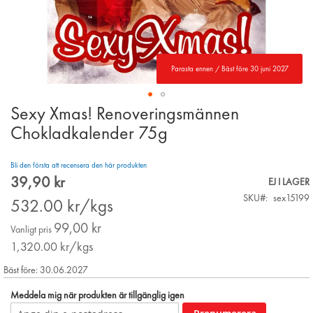
Parasta ennen / Bäst före 30 juni 2027
Sexy Xmas! Renoveringsmännen
Skip
to
Chokladkalender 75g
the
beginning
Bli den första att recensera den här produkten
of
39,90 kr
the
Special
EJ I LAGER
images
Price
SKU
sex15199
532.00
kr/kgs
gallery
99,00 kr
Vanligt pris
1,320.00
kr/kgs
Bäst före: 30.06.2027
Meddela mig när produkten är tillgänglig igen