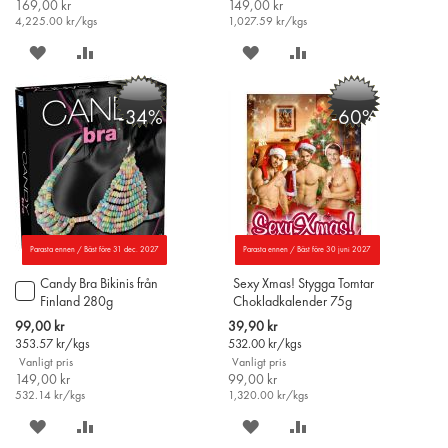
169,00 kr
149,00 kr
4,225.00
kr/kgs
1,027.59
kr/kgs
SPARA
LÄGG
SPARA
LÄGG
PÅ
TILL
PÅ
TILL
-34%
-60%
ÖNSKELISTAN
JÄMFÖR
ÖNSKELISTAN
JÄMFÖR
Parasta ennen / Bäst före 31 dec. 2027
Parasta ennen / Bäst före 30 juni 2027
Candy Bra Bikinis från
Sexy Xmas! Stygga Tomtar
Lägg
Finland 280g
Chokladkalender 75g
till
i
Special
Special
99,00 kr
39,90 kr
varukorgen
Price
Price
353.57
kr/kgs
532.00
kr/kgs
Vanligt pris
Vanligt pris
149,00 kr
99,00 kr
532.14
kr/kgs
1,320.00
kr/kgs
SPARA
LÄGG
SPARA
LÄGG