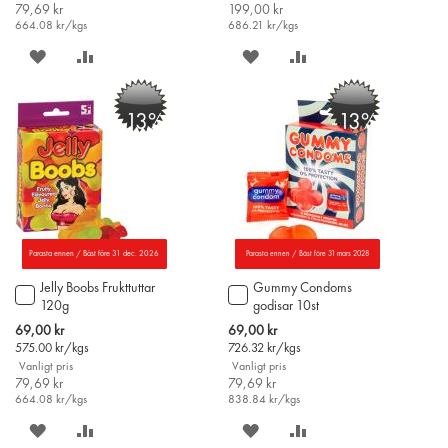
79,69 kr
199,00 kr
664.08
kr/kgs
686.21
kr/kgs
SPARA
LÄGG
SPARA
LÄGG
PÅ
TILL
PÅ
TILL
-13%
-13%
ÖNSKELISTAN
JÄMFÖR
ÖNSKELISTAN
JÄMFÖR
Parasta ennen / Bäst före 31 dec. 2026
Parasta ennen / Bäst före 31 mars 2028
Jelly Boobs Frukttuttar
Gummy Condoms
Lägg
Lägg
120g
godisar 10st
till
till
i
i
Special
Special
69,00 kr
69,00 kr
varukorgen
varukorgen
Price
Price
575.00
kr/kgs
726.32
kr/kgs
Vanligt pris
Vanligt pris
79,69 kr
79,69 kr
664.08
kr/kgs
838.84
kr/kgs
SPARA
LÄGG
SPARA
LÄGG