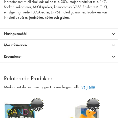
Ingredienser: Mjölkchoklad: kakao min. 30%, mejeriprodukter min. 14%.
Socker, kakaosmör, MJÖLKpulver, kakaomassa, VASSLEpulver (MJÖLK),
emulgeringsmedel (SOJAlecitin, E476), naturliga aromer. Produkten kan
innehålla spår av
jordnötter, nötter och gluten.
Näringsinnehåll
Mer information
Recensioner
Relaterade Produkter
Välj alla
Markera artiklar som ska läggas till i kundvagnen eller
-50%
-23%