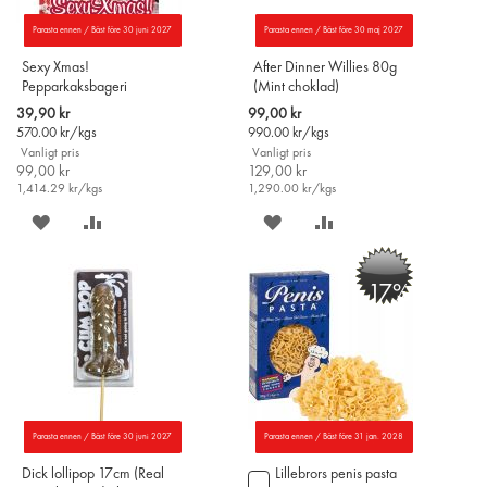
Parasta ennen / Bäst före 30 juni 2027
Parasta ennen / Bäst före 30 maj 2027
Sexy Xmas!
After Dinner Willies 80g
Pepparkaksbageri
(Mint choklad)
Chokladkalender 75g
Special
Special
39,90 kr
99,00 kr
Price
Price
570.00
kr/kgs
990.00
kr/kgs
Vanligt pris
Vanligt pris
99,00 kr
129,00 kr
1,414.29
kr/kgs
1,290.00
kr/kgs
SPARA
LÄGG
SPARA
LÄGG
PÅ
TILL
PÅ
TILL
-17%
ÖNSKELISTAN
JÄMFÖR
ÖNSKELISTAN
JÄMFÖR
Parasta ennen / Bäst före 30 juni 2027
Parasta ennen / Bäst före 31 jan. 2028
Dick lollipop 17cm (Real
Lillebrors penis pasta
Lägg