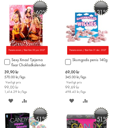
PÅ
TILL
PÅ
TILL
-31%
-60%
ÖNSKELISTAN
JÄMFÖR
ÖNSKELISTAN
JÄMFÖR
Parasta ennen / Bäst före 30 juni 2027
Parasta ennen / Bäst före 31 dec. 2027
Sexy Xmas! Tjejerna
Skumgodis penis 140g
Lägg
Lägg
fixar Chokladkalender
till
till
75g
i
i
Special
Special
39,90 kr
69,00 kr
varukorgen
varukorgen
Price
Price
570.00
kr/kgs
345.00
kr/kgs
Vanligt pris
Vanligt pris
99,00 kr
99,69 kr
1,414.29
kr/kgs
498.45
kr/kgs
SPARA
LÄGG
SPARA
LÄGG
PÅ
TILL
PÅ
TILL
-51%
-51%
ÖNSKELISTAN
JÄMFÖR
ÖNSKELISTAN
JÄMFÖR